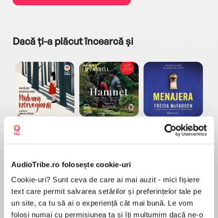
Dacă ți-a plăcut încearcă și
a...
Pădurea norvegiană
Hamnet
Menajera
I
Haruki Murakami
Maggie O'Farrell
Freida McFadden
AudioTribe.ro folosește cookie-uri
Cookie-uri? Sunt ceva de care ai mai auzit - mici fișiere
text care permit salvarea setărilor și preferințelor tale pe
un site, ca tu să ai o experiență cât mai bună. Le vom
folosi numai cu permisiunea ta și îți mulțumim dacă ne-o
Elita de Argint (Elita
Diavolul se îmbracă de
Migdală