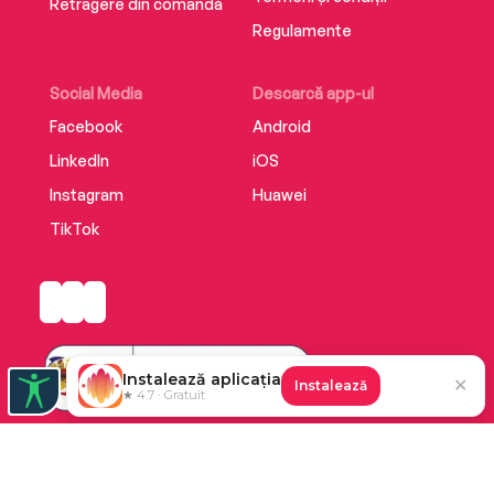
Retragere din comandă
Regulamente
Social Media
Descarcă app-ul
Facebook
Android
LinkedIn
iOS
Instagram
Huawei
TikTok
Instalează aplicația
✕
Instalează
★ 4.7 · Gratuit