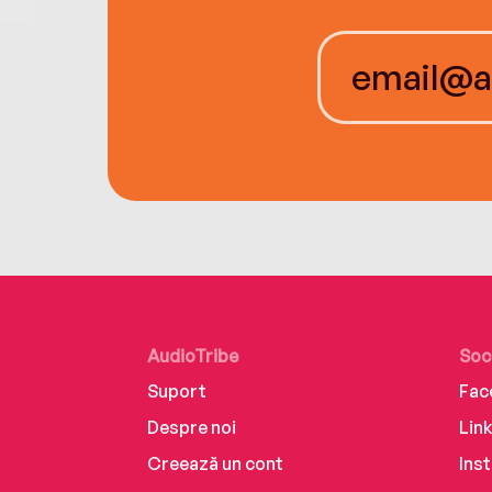
AudioTribe
Soc
Suport
Fac
Despre noi
Lin
Creează un cont
Ins