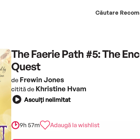
Căutare
Recom
The Faerie Path #5: The En
Quest
Frewin Jones
de
Khristine Hvam
citită de
Asculți nelimitat
9h 57m
Adaugă la wishlist