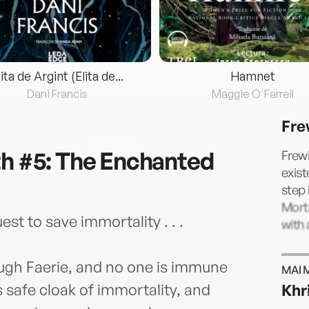
lita de Argint (Elita de...
Hamnet
Dani Francis
Maggie O'Farrell
Fre
th #5: The Enchanted
Frewi
exist
step 
Morta
st to save immortality . . .
with 
ugh Faerie, and no one is immune
MAI 
ts safe cloak of immortality, and
Khr