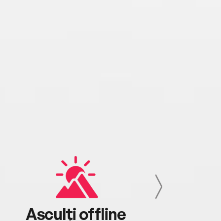
Asculți offline
Aj