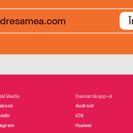
ial Media
Descarcă app-ul
ebook
Android
kedIn
iOS
tagram
Huawei