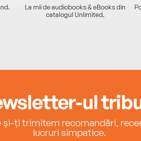
ând.
La mii de audiobooks & eBooks din
Po
catalogul Unlimited.
wsletter-ul tribu
e și-ți trimitem recomandări, recenz
lucruri simpatice.