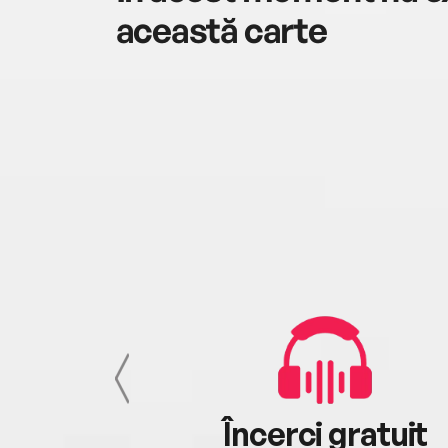
această carte
cu tine
Încerci gratuit