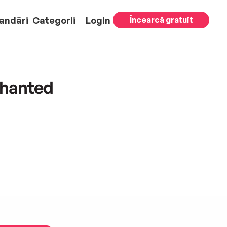
andări
Categorii
Login
Încearcă gratuit
chanted