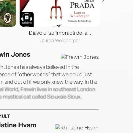
Diavolul se îmbracă de la...
Lauren Weisberger
Fre
win Jones
n Jones has always believed in the
ence of "other worlds" that we could just
in and out of if we only knew the way. In the
l World, Frewin lives in southeast London
a mystical cat called Siouxsie Sioux.
MULT
istine Hvam