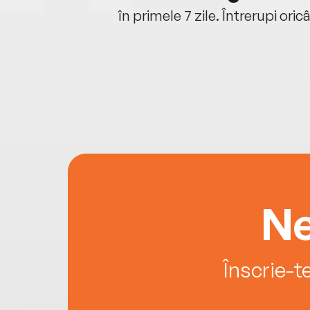
oriunde ești.
în primele 7 zile. Întrerupi oric
Ne
Înscrie-t