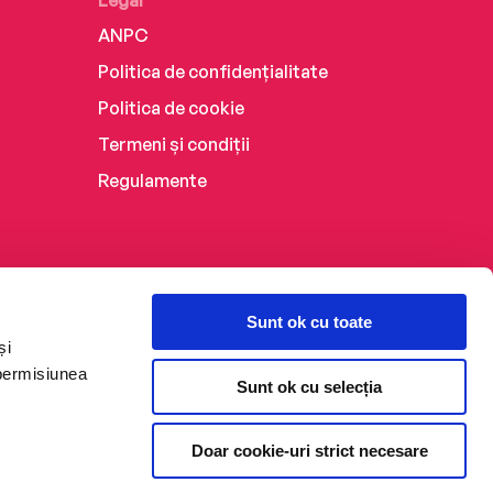
Legal
ANPC
Politica de confidențialitate
Politica de cookie
Termeni și condiții
Regulamente
Sunt ok cu toate
și
 permisiunea
Sunt ok cu selecția
Doar cookie-uri strict necesare