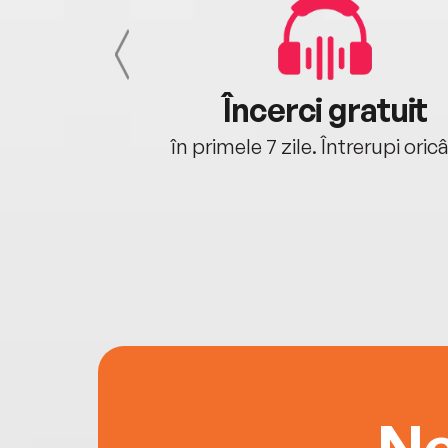
cu tine
Încerci gratuit
oriunde ești.
în primele 7 zile. Întrerupi oric
Ne