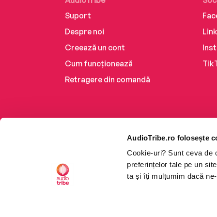
AudioTribe
Soc
Suport
Fac
Despre noi
Lin
Creează un cont
Ins
Cum funcționează
Tik
Retragere din comandă
AudioTribe.ro folosește c
Cookie-uri? Sunt ceva de ca
preferințelor tale pe un si
ta și îți mulțumim dacă ne-
Platforma de audiobooks ș