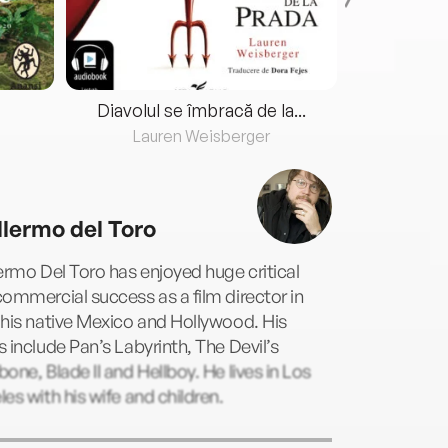
Diavolul se îmbracă de la...
Lauren Weisberger
Fre
llermo del Toro
ermo Del Toro has enjoyed huge critical
ommercial success as a film director in
his native Mexico and Hollywood. His
 include Pan’s Labyrinth, The Devil’s
one, Blade II and Hellboy. He lives in Los
es with his wife and children.