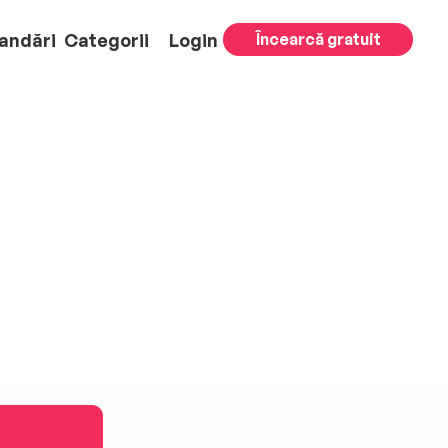
andări
Categorii
Login
Încearcă gratuit