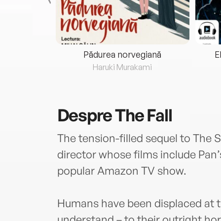
eria...
Pădurea norvegiană
E
ris
Haruki Murakami
Despre
The Fall
The tension-filled sequel to The 
director whose films include Pan
popular Amazon TV show.
Humans have been displaced at t
understand – to their outright horr