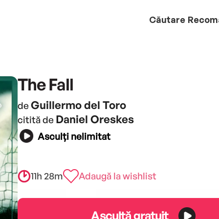
Căutare
Recom
The Fall
Guillermo del Toro
de
Daniel Oreskes
citită de
Asculți nelimitat
11h 28m
Adaugă la wishlist
Ascultă gratuit