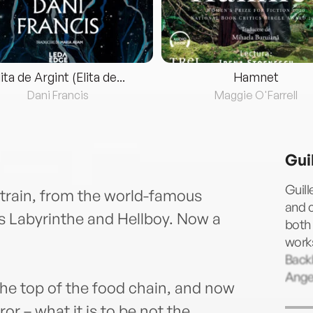
lita de Argint (Elita de...
Hamnet
Dani Francis
Maggie O'Farrell
Gui
Guill
Strain, from the world-famous
and c
’s Labyrinthe and Hellboy. Now a
both 
works
Backb
Angel
he top of the food chain, and now
or – what it is to be not the