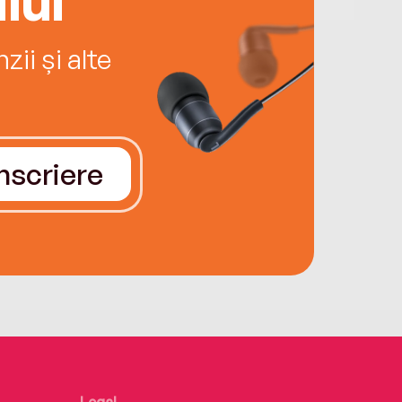
ii și alte
Înscriere