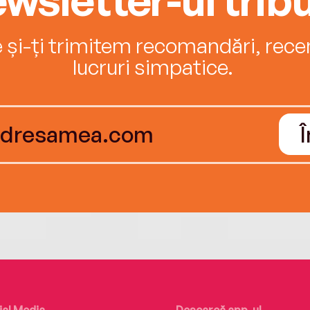
e și-ți trimitem recomandări, recenz
lucruri simpatice.