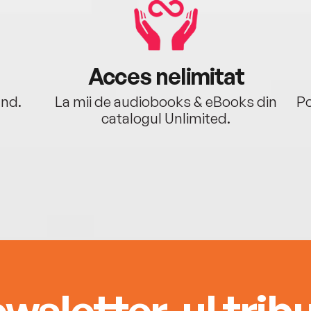
Acces nelimitat
ând.
La mii de audiobooks & eBooks din
Po
catalogul Unlimited.
wsletter-ul tribu