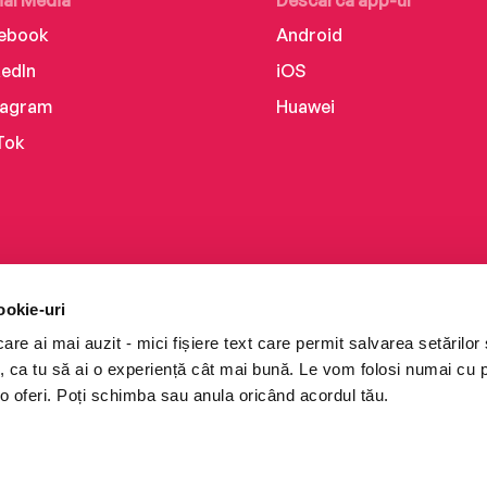
ial Media
Descarcă app-ul
ebook
Android
kedIn
iOS
tagram
Huawei
Tok
ookie-uri
re ai mai auzit - mici fișiere text care permit salvarea setărilor 
te, ca tu să ai o experiență cât mai bună. Le vom folosi numai cu
o oferi. Poți schimba sau anula oricând acordul tău.
i books a Cărturești.