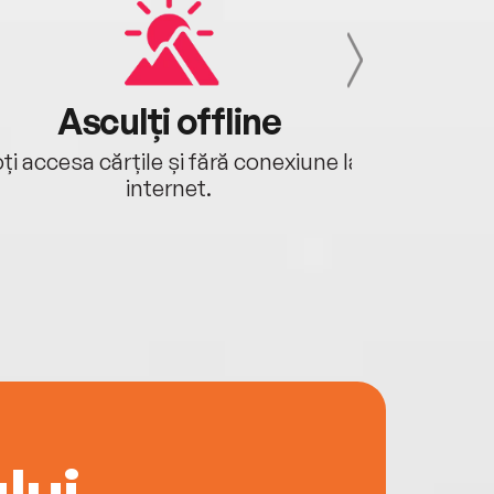
Asculți offline
Aj
ți accesa cărțile și fără conexiune la
Ascultă a
internet.
lui