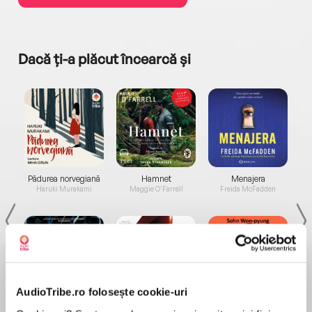
Dacă ți-a plăcut încearcă și
a...
Pădurea norvegiană
Hamnet
Menajera
I
Haruki Murakami
Maggie O'Farrell
Freida McFadden
AudioTribe.ro folosește cookie-uri
Elita de Argint (Elita
Diavolul se îmbracă de
Migdală