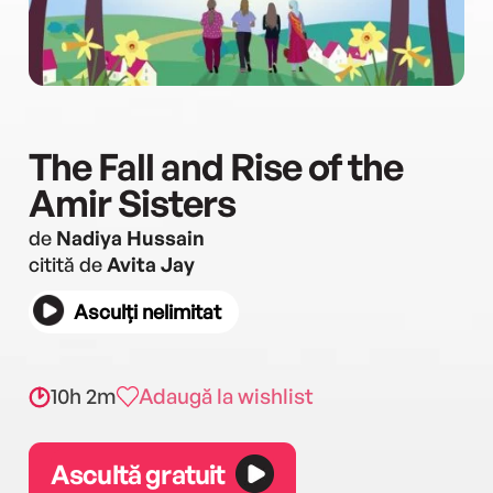
The Fall and Rise of the
Amir Sisters
de
Nadiya Hussain
citită de
Avita Jay
Asculți nelimitat
10h 2m
Adaugă la wishlist
Ascultă gratuit