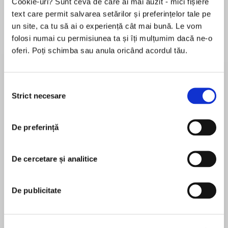
Cookie-uri? Sunt ceva de care ai mai auzit - mici fișiere
de...
la...
Dani Francis
Lauren Weisberger
Sohn Won-pyung
text care permit salvarea setărilor și preferințelor tale pe
un site, ca tu să ai o experiență cât mai bună. Le vom
folosi numai cu permisiunea ta și îți mulțumim dacă ne-o
oferi. Poți schimba sau anula oricând acordul tău.
Despre
carte
‘Funny, warm and uplifting, Nadiya has
Selecția
produced a fabulous follow-up about faith and
Strict necesare
consimțământului
family’ OK! magazine
*******************************************
De preferință
MAI MULT
*****************
În acest moment nu există recenzii
De cercetare și analitice
pentru această carte
Heart-warming storytelling with strong themes
of sisterhood from nation’s favourite and former
Bake Off winner Nadiya Hussain, this is Little
De publicitate
Women meets Marian Keyes’ Walsh family
Nadiya Hussain
series for a new generation of readers.