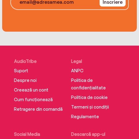
‘Utterly brilliant’
Înscriere
‘Heartfelt and emotional’
‘Life-affirming’
‘Another fabulous read from this multi-talented
author’
AudioTribe
Legal
Suport
ANPC
Despre noi
Politica de
confidențialitate
Creează un cont
Politica de cookie
Cum funcționează
Termeni și condiții
Retragere din comandă
Regulamente
Social Media
Descarcă app-ul