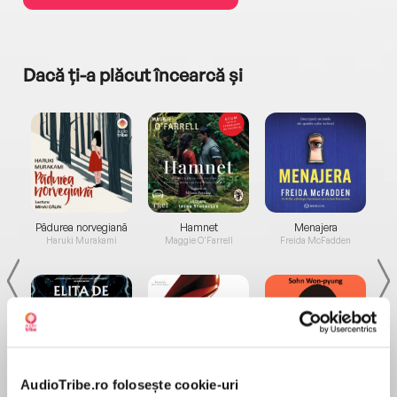
Dacă ți-a plăcut încearcă și
a...
Pădurea norvegiană
Hamnet
Menajera
I
Haruki Murakami
Maggie O'Farrell
Freida McFadden
AudioTribe.ro folosește cookie-uri
Elita de Argint (Elita
Diavolul se îmbracă de
Migdală