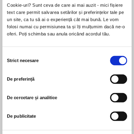
de...
la...
Dani Francis
Lauren Weisberger
Sohn Won-pyung
Cookie-uri? Sunt ceva de care ai mai auzit - mici fișiere
text care permit salvarea setărilor și preferințelor tale pe
un site, ca tu să ai o experiență cât mai bună. Le vom
folosi numai cu permisiunea ta și îți mulțumim dacă ne-o
oferi. Poți schimba sau anula oricând acordul tău.
Despre
carte
The Bronx, 1891. Virginia Loftin, the boldest of
four artistic sisters in a family living in genteel
Selecția
poverty, knows what she wants most: to
Strict necesare
consimțământului
become a celebrated novelist despite her
gender, and to marry Charlie, the boy next door
De preferință
MAI MULT
and her first love.
În acest moment nu există recenzii
pentru această carte
When Charlie proposes instead to a woman
De cercetare și analitice
from a wealthy family, Ginny is devastated;
Joy Callaway
shutting out her family, she holes up and turns
De publicitate
their story into fiction, obsessively rewriting a
Joy Callaway lives in Charlotte, North Carolina,
better ending. Though she works with newfound
with her family. The Fifth Avenue Artists Society is
intensity, literary success eludes her—until she