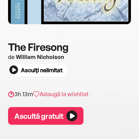
The Firesong
de
William Nicholson
Asculți nelimitat
3h 13m
Adaugă la wishlist
Ascultă gratuit