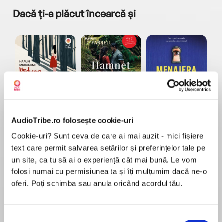
Dacă ți-a plăcut încearcă și
a...
Pădurea norvegiană
Hamnet
Menajera
I
Haruki Murakami
Maggie O'Farrell
Freida McFadden
AudioTribe.ro folosește cookie-uri
Cookie-uri? Sunt ceva de care ai mai auzit - mici fișiere
text care permit salvarea setărilor și preferințelor tale pe
un site, ca tu să ai o experiență cât mai bună. Le vom
folosi numai cu permisiunea ta și îți mulțumim dacă ne-o
oferi. Poți schimba sau anula oricând acordul tău.
Elita de Argint (Elita
Diavolul se îmbracă de
Migdală
de...
la...
Dani Francis
Lauren Weisberger
Sohn Won-pyung
Selecția