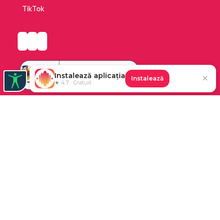
TikTok
Instalează aplicația
✕
Instalează
★ 4.7 · Gratuit
Platforma de audiobooks și books a Cărturești.
©2026 Nemo EPG SRL. Toate drepturile rezervate.