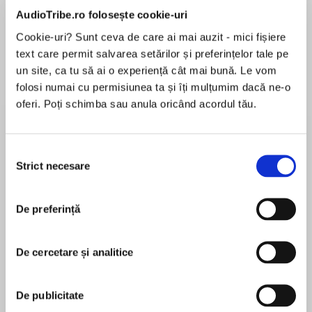
de...
la...
Dani Francis
Lauren Weisberger
Sohn Won-pyung
AudioTribe.ro folosește cookie-uri
Cookie-uri? Sunt ceva de care ai mai auzit - mici fișiere
text care permit salvarea setărilor și preferințelor tale pe
un site, ca tu să ai o experiență cât mai bună. Le vom
Despre
carte
folosi numai cu permisiunea ta și îți mulțumim dacă ne-o
oferi. Poți schimba sau anula oricând acordul tău.
Harry Flashman: the unrepentant bully of Tom
Brown’s schooldays, now with a Victoria Cross,
has three main talents – horsemanship, facility
Selecția
with foreign languages and fornication. A
Strict necesare
consimțământului
reluctant military hero, Flashman plays a key
MAI MULT
part in most of the defining military campaigns
În acest moment nu există recenzii
of the 19th century, despite trying his utmost to
De preferință
pentru această carte
escape them all.
De cercetare și analitice
In addition to the other famous adventures
come three episodes in the career of this
George MacDonald Fraser
eminent if disreputable adventurer.
De publicitate