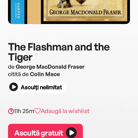
The Flashman and the
Tiger
de
George MacDonald Fraser
citită de
Colin Mace
Asculți nelimitat
11h 25m
Adaugă la wishlist
Ascultă gratuit