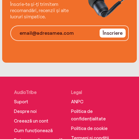
Înscrie-te și-ți trimitem
recomandări, recenzii și alte
lucruri simpatice.
Înscriere
AudioTribe
Legal
Suport
ANPC
Despre noi
Politica de
confidențialitate
Creează un cont
Politica de cookie
Cum funcționează
Termeni și condiții