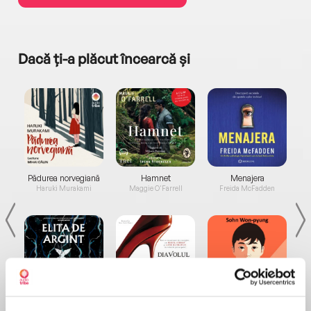
Dacă ți-a plăcut încearcă și
a...
Pădurea norvegiană
Hamnet
Menajera
I
Haruki Murakami
Maggie O'Farrell
Freida McFadden
Elita de Argint (Elita
Diavolul se îmbracă de
Migdală