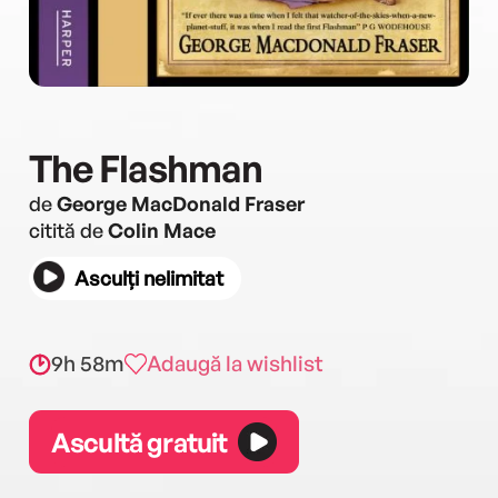
The Flashman
de
George MacDonald Fraser
citită de
Colin Mace
Asculți nelimitat
9h 58m
Adaugă la wishlist
Ascultă gratuit