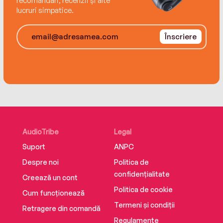
recomandări, recenzii și alte
lucruri simpatice.
Înscriere
AudioTribe
Legal
Suport
ANPC
Despre noi
Politica de
confidențialitate
Creează un cont
Politica de cookie
Cum funcționează
Termeni și condiții
Retragere din comandă
Regulamente