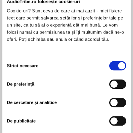
AudioTribe.ro folosește cookie-uri
Cookie-uri? Sunt ceva de care ai mai auzit - mici fișiere
text care permit salvarea setărilor și preferințelor tale pe
Despre
carte
un site, ca tu să ai o experiență cât mai bună. Le vom
folosi numai cu permisiunea ta și îți mulțumim dacă ne-o
Harry Flashman: the unrepentant bully of Tom
oferi. Poți schimba sau anula oricând acordul tău.
Brown’s schooldays, now with a Victoria Cross,
has three main talents – horsemanship, facility
with foreign languages and fornication. A
Selecția
reluctant military hero, Flashman plays a key
Strict necesare
consimțământului
MAI MULT
part in most of the defining military campaigns
În acest moment nu există recenzii
of the 19th century, despite trying his utmost to
De preferință
pentru această carte
escape them all.
Flashman, soldier, duellist, lover, imposter,
De cercetare și analitice
coward, cad and hero, triumphs in this first
George MacDonald Fraser
instalment of The Flashman Papers. His
De publicitate
adventures as the reluctant secret agent in
The author of the famous ‘Flashman Papers’ and
Afghanistan and his entry into the exclusive
the ‘Private McAuslan’ stories, George