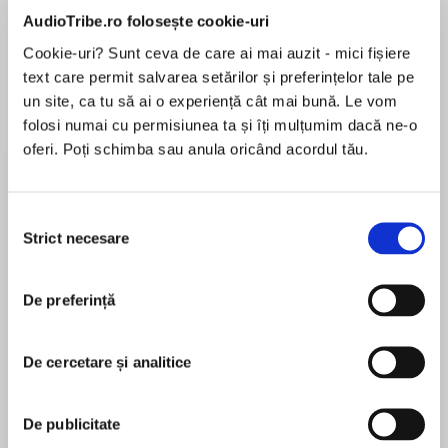
de...
la...
Dani Francis
Lauren Weisberger
Sohn Won-pyung
AudioTribe.ro folosește cookie-uri
Cookie-uri? Sunt ceva de care ai mai auzit - mici fișiere
text care permit salvarea setărilor și preferințelor tale pe
un site, ca tu să ai o experiență cât mai bună. Le vom
Despre
carte
folosi numai cu permisiunea ta și îți mulțumim dacă ne-o
oferi. Poți schimba sau anula oricând acordul tău.
A new love could be about to bloom for Lily in
this bright, warm women’s fiction title that fans
of Holly Hepburn and Cathy Bramley will love.
Selecția
Strict necesare
consimțământului
Lily Rose Baxter loves her little flower shop on
MAI MULT
Foxley Street and the freedom and
În acest moment nu există recenzii
independence from her family that it
De preferință
pentru această carte
represents.
De cercetare și analitice
Lily can't help but feel that something is missing
from her life…, but when mysterious stranger
Rachel Dove
Will Singer comes into her shop looking for the
De publicitate
perfect bouquet of roses, all that could be