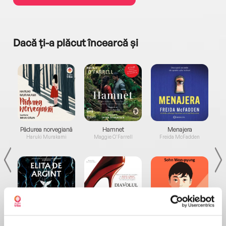
Dacă ți-a plăcut încearcă și
a...
Pădurea norvegiană
Hamnet
Menajera
I
Haruki Murakami
Maggie O'Farrell
Freida McFadden
Elita de Argint (Elita
Diavolul se îmbracă de
Migdală