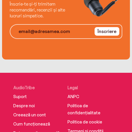
Înscrie-te și-ți trimitem
recomandări, recenzii și alte
lucruri simpatice.
Înscriere
AudioTribe
Legal
Suport
ANPC
Despre noi
Politica de
confidențialitate
Creează un cont
Politica de cookie
Cum funcționează
Termeni și condiții