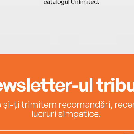
catalogul Unlimited.
wsletter-ul tribu
e și-ți trimitem recomandări, recenz
lucruri simpatice.