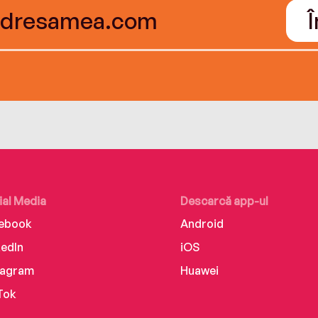
ial Media
Descarcă app-ul
ebook
Android
kedIn
iOS
tagram
Huawei
Tok