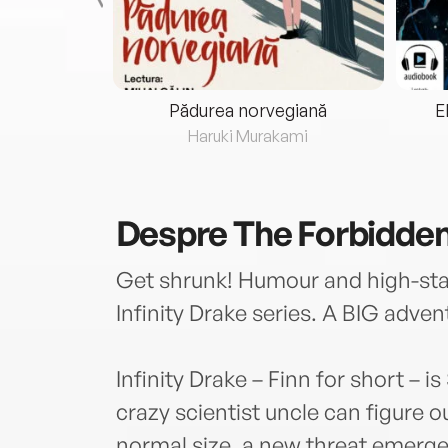
eria...
Pădurea norvegiană
E
ris
Haruki Murakami
Despre
The Forbidden
Get shrunk! Humour and high-sta
Infinity Drake series. A BIG adven
Infinity Drake – Finn for short – i
crazy scientist uncle can figure o
normal size, a new threat emerges