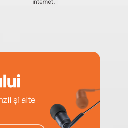
internet.
lui
ii și alte