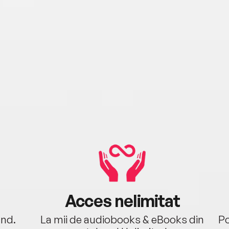
Acces nelimitat
ând.
La mii de audiobooks & eBooks din
Po