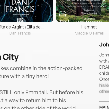
lita de Argint (Elita de...
Hamnet
Dani Francis
Maggie O'Farrell
Joh
 City
John 
with
DRAKE
kes combine in the action-packed
child
ture with a tiny hero!
Once 
his k
other
s STILL only 9mm tall. But before his
ut a way to return him to his
MAI 
 on the other side of the world.