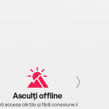
Asculți offline
Aj
ți accesa cărțile și fără conexiune la
Ascultă a