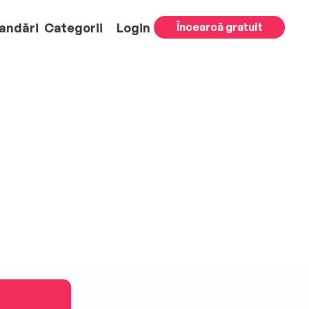
andări
Categorii
Login
Încearcă gratuit