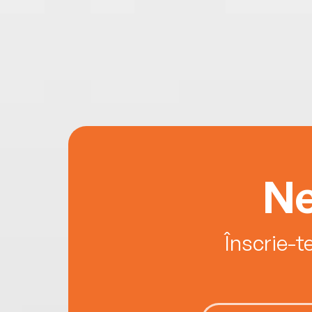
Ne
Înscrie-t