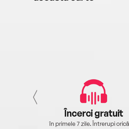
cu tine
Încerci gratuit
oriunde ești.
în primele 7 zile. Întrerupi oric