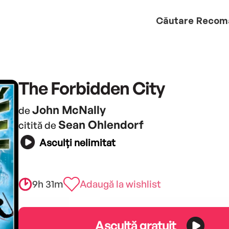
Căutare
Recom
The Forbidden City
John McNally
de
Sean Ohlendorf
citită de
Asculți nelimitat
9h 31m
Adaugă la wishlist
Ascultă gratuit