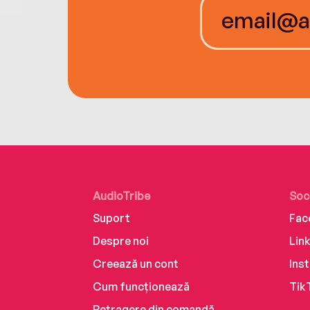
AudioTribe
Soc
Suport
Fac
Despre noi
Lin
Creează un cont
Ins
Cum funcționează
Tik
Retragere din comandă