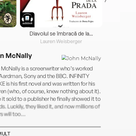
Diavolul se îmbracă de la...
Lauren Weisberger
Fre
n McNally
McNally is a screenwriter who’s worked
 Aardman, Sony and the BBC. INFINITY
 is his first novel and was written for his
ren (who, of course, knew nothing about it).
it sold to a publisher he finally showed it to
ids. Luckily, they liked it, and now millions of
s will too…
MULT