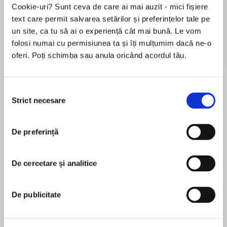
Cookie-uri? Sunt ceva de care ai mai auzit - mici fișiere
text care permit salvarea setărilor și preferințelor tale pe
un site, ca tu să ai o experiență cât mai bună. Le vom
Despre
carte
folosi numai cu permisiunea ta și îți mulțumim dacă ne-o
oferi. Poți schimba sau anula oricând acordul tău.
Perfect for fans of Kate Morton and Sarah Jio,
comes a lush imaginative novel that takes
readers into the heart of a mysterious English
Selecția
country garden, waiting to spring to life.
Strict necesare
consimțământului
MAI MULT
Every garden is a story, waiting to be told…
De preferință
În acest moment nu există recenzii
pentru această carte
At the nursery she runs with her sisters on the
New England coast, Sorrel Sparrow has honed
De cercetare și analitice
Ellen Herrick
her rare gift for nurturing plants and flowers.
Now that reputation, and a stroke of good
Ellen Herrick was a publishing professional in New
De publicitate
timing, lands Sorrel an unexpected opportunity:
York City until she and her husband moved to
reviving a long-dormant Shakespearean garden
London for a brief stint; they returned nearly
on an English country estate.