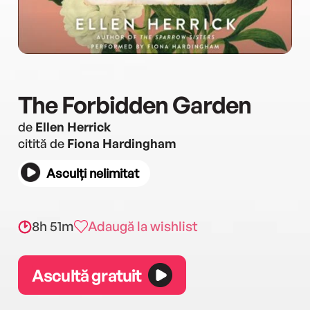
The Forbidden Garden
de
Ellen Herrick
citită de
Fiona Hardingham
Asculți nelimitat
8h 51m
Adaugă la wishlist
Ascultă gratuit