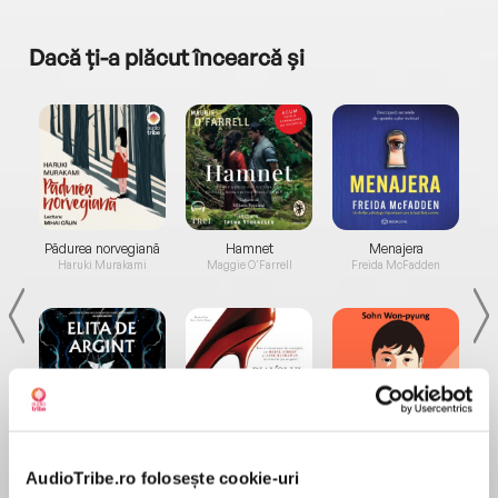
Dacă ți-a plăcut încearcă și
a...
Pădurea norvegiană
Hamnet
Menajera
I
Haruki Murakami
Maggie O'Farrell
Freida McFadden
Elita de Argint (Elita
Diavolul se îmbracă de
Migdală
de...
la...
Dani Francis
Lauren Weisberger
Sohn Won-pyung
AudioTribe.ro folosește cookie-uri