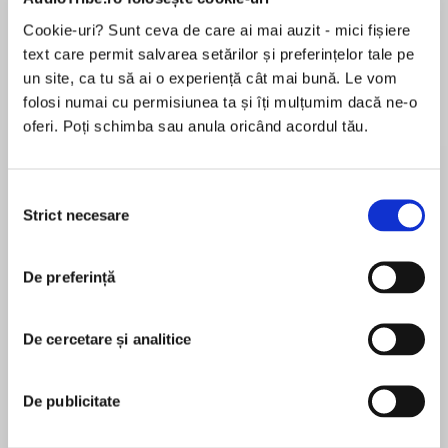
de...
la...
Dani Francis
Lauren Weisberger
Sohn Won-pyung
Cookie-uri? Sunt ceva de care ai mai auzit - mici fișiere
text care permit salvarea setărilor și preferințelor tale pe
un site, ca tu să ai o experiență cât mai bună. Le vom
folosi numai cu permisiunea ta și îți mulțumim dacă ne-o
Despre
carte
oferi. Poți schimba sau anula oricând acordul tău.
A Lesson in VengeancemeetsThe Taking of Jake
Livingstonin this page-turning YA horror/fantasy
Selecția
set in dark academia about a queer Black teen
Strict necesare
consimțământului
who discovers the sinister history of his
boarding school and the corrupt powers behind
MAI MULT
it all.
De preferință
În acest moment nu există recenzii
pentru această carte
Regent Academy has a long and storied history
De cercetare și analitice
in Winslow, Vermont, as does the forest that
Kosoko Jackson
surrounds it. The school is known for molding
teens into leaders, but its history is far more
De publicitate
Kosoko Jackson is the Lambda Literary Award–
nefarious.
winning author of the USA Today bestseller The