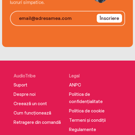
tendency to corrupt absolutely everything.
lucruri simpatice.
A high-octane mystery of murder and magic for
Înscriere
fans ofAce of Spades, House of Hollow, and Get
Out!
AudioTribe
Legal
Suport
ANPC
Despre noi
Politica de
confidențialitate
Creează un cont
Politica de cookie
Cum funcționează
Termeni și condiții
Retragere din comandă
Regulamente