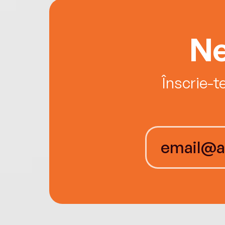
Ne
Înscrie-t