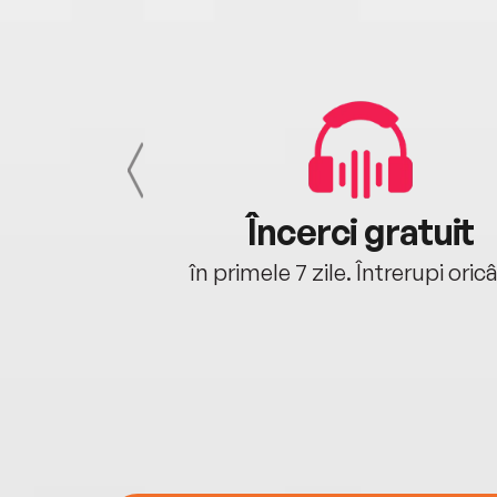
cu tine
Încerci gratuit
oriunde ești.
în primele 7 zile. Întrerupi oric