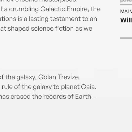
și po
f a crumbling Galactic Empire, the
MAI 
mari 
tions is a lasting testament to an
Wil
sunt 
hat shaped science fiction as we
f the galaxy, Golan Trevize
rule of the galaxy to planet Gaia.
as erased the records of Earth –