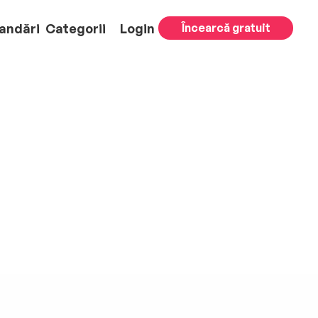
andări
Categorii
Login
Încearcă gratuit