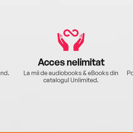
Acces nelimitat
ând.
La mii de audiobooks & eBooks din
Po
catalogul Unlimited.