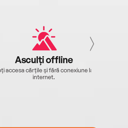
Asculți offline
Aj
ți accesa cărțile și fără conexiune la
Ascultă a
internet.