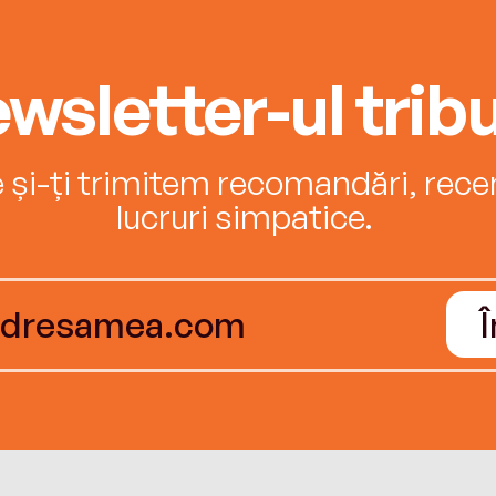
wsletter-ul tribu
e și-ți trimitem recomandări, recenz
lucruri simpatice.