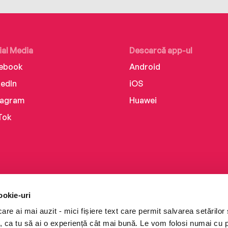
ial Media
Descarcă app-ul
ebook
Android
kedIn
iOS
tagram
Huawei
Tok
ookie-uri
re ai mai auzit - mici fișiere text care permit salvarea setărilor 
te, ca tu să ai o experiență cât mai bună. Le vom folosi numai cu