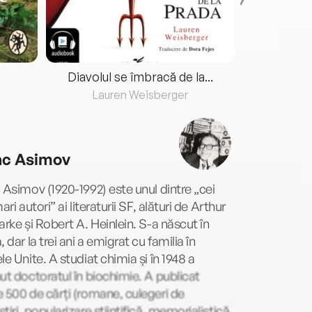
Diavolul se îmbracă de la...
Lauren Weisberger
Fre
ac Asimov
 Asimov (1920-1992) este unul dintre „cei
mari autori” ai literaturii SF, alături de Arthur
arke și Robert A. Heinlein. S-a născut în
, dar la trei ani a emigrat cu familia în
le Unite. A studiat chimia și în 1948 a
ut doctoratul în biochimie. A publicat
 500 de cărți (romane, culegeri de
tiri, popularizare științifică, memorialistică