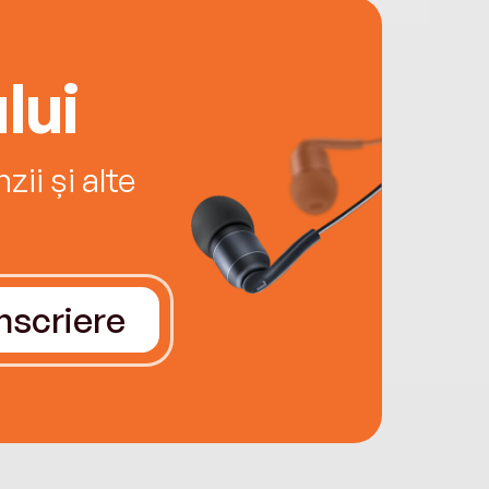
lui
ii și alte
Înscriere