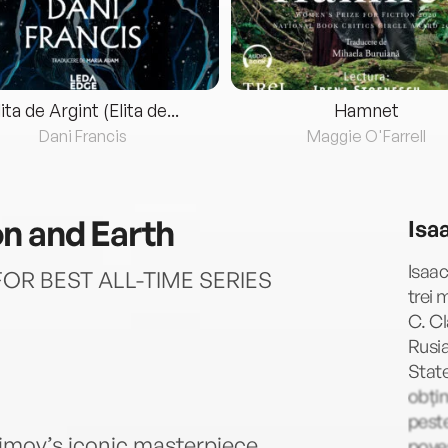
lita de Argint (Elita de...
Hamnet
Dani Francis
Maggie O'Farrell
n and Earth
Isa
Isaac
OR BEST ALL-TIME SERIES
trei 
C. Cl
Rusia
State
obțin
peste
simov’s iconic masterpiece.
poves