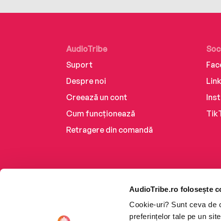
AudioTribe
Soc
Suport
Fac
Despre noi
Lin
Creează un cont
Ins
Cum funcționează
Tik
Retragere din comandă
AudioTribe.ro folosește c
Cookie-uri? Sunt ceva de ca
preferințelor tale pe un si