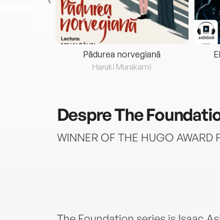
eria...
Pădurea norvegiană
E
ris
Haruki Murakami
Despre
The Foundatio
WINNER OF THE HUGO AWARD F
The Foundation series is Isaac A