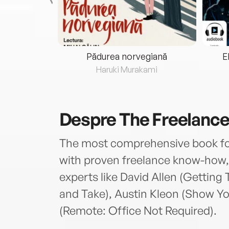
eria...
Pădurea norvegiană
E
ris
Haruki Murakami
Despre
The Freelanc
The most comprehensive book for
with proven freelance know-how, 
experts like David Allen (Gettin
and Take), Austin Kleon (Show Y
(Remote: Office Not Required).