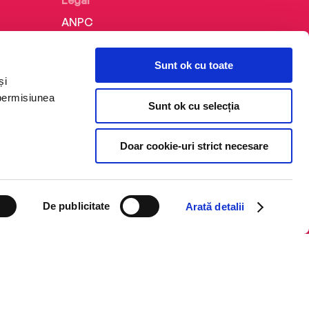
Legal
ANPC
Politica de confidențialitate
Sunt ok cu toate
Politica de cookie
și
Termeni și condiții
 permisiunea
Sunt ok cu selecția
Regulamente
Doar cookie-uri strict necesare
De publicitate
Arată detalii