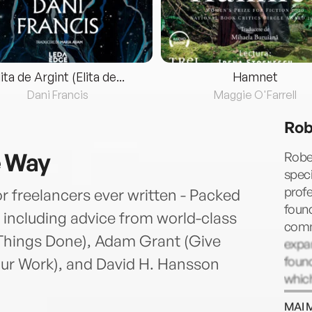
lita de Argint (Elita de...
Hamnet
Dani Francis
Maggie O'Farrell
Rob
e Way
Rober
speci
profe
 freelancers ever written - Packed
found
including advice from world-class
commu
g Things Done), Adam Grant (Give
expan
found
our Work), and David H. Hansson
which
He ha
MAI 