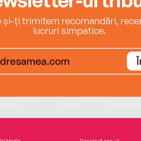
e și-ți trimitem recomandări, recenz
lucruri simpatice.