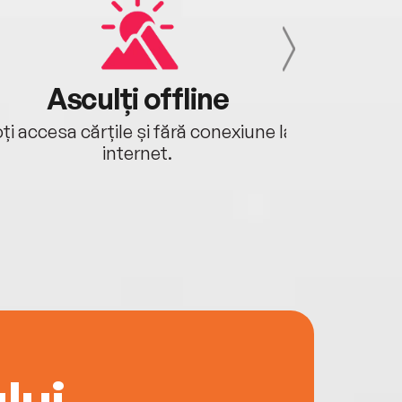
Asculți offline
Aj
ți accesa cărțile și fără conexiune la
Ascultă a
internet.
lui