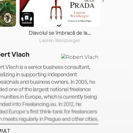
Diavolul se îmbracă de la...
Lauren Weisberger
Fre
ert Vlach
t Vlach is a senior business consultant,
alizing in supporting independent
ssionals and business owners. In 2005, he
ed one of the largest national freelance
nities in Europe, which is currently being
ded into Freelancing.eu. In 2012, he
ed Europe's first think-tank for freelancers
 meets regularly in Prague and other cities.
s been holding freelancing courses for
MULT