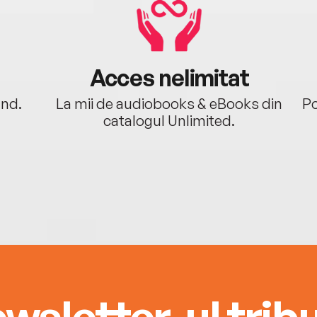
Acces nelimitat
ând.
La mii de audiobooks & eBooks din
Po
catalogul Unlimited.
wsletter-ul tribu