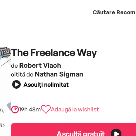
Căutare
Recom
The Freelance Way
Robert Vlach
de
Nathan Sigman
citită de
Asculți nelimitat
19h 48m
Adaugă la wishlist
Ascultă gratuit