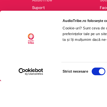
AudioTribe
Soc
Suport
Fac
Despre noi
Lin
AudioTribe.ro folosește c
Creează un cont
Ins
Cookie-uri? Sunt ceva de ca
Cum funcționează
Tik
preferințelor tale pe un si
Retragere din comandă
ta și îți mulțumim dacă ne-
Selecția
CTRL+F2
CTRL+F2
Strict necesare
consimțământului
Platforma de audiobooks ș