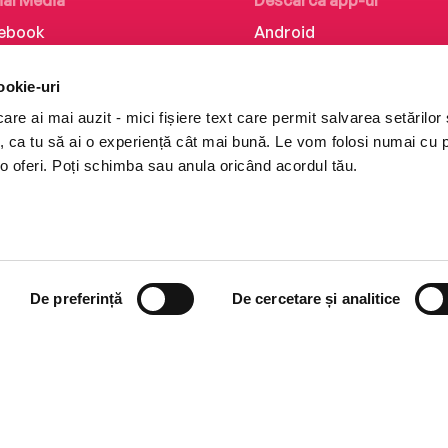
ial Media
Descarcă app-ul
ebook
Android
kedIn
iOS
ookie-uri
tagram
Huawei
re ai mai auzit - mici fișiere text care permit salvarea setărilor 
Tok
te, ca tu să ai o experiență cât mai bună. Le vom folosi numai cu
o oferi. Poți schimba sau anula oricând acordul tău.
De preferință
De cercetare și analitice
i books a Cărturești.