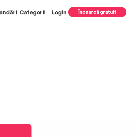
andări
Categorii
Login
Încearcă gratuit