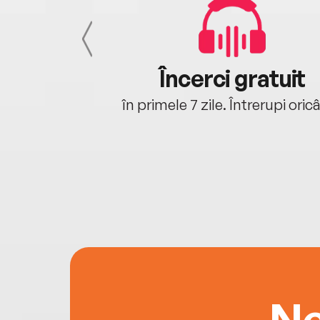
cu tine
Încerci gratuit
oriunde ești.
în primele 7 zile. Întrerupi oric
Ne