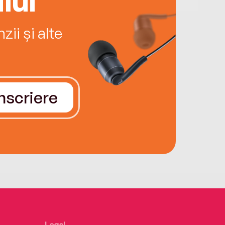
ii și alte
Înscriere