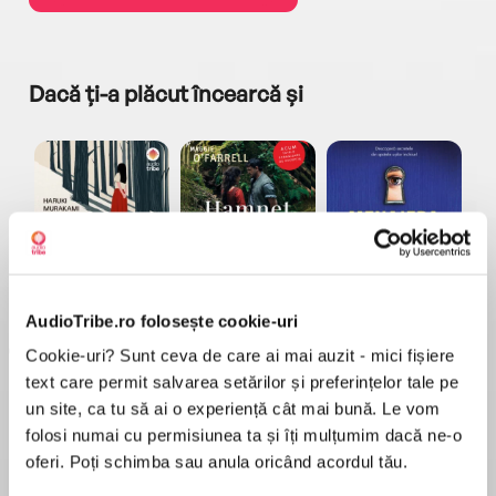
Dacă ți-a plăcut încearcă și
a...
Pădurea norvegiană
Hamnet
Menajera
I
Haruki Murakami
Maggie O'Farrell
Freida McFadden
AudioTribe.ro folosește cookie-uri
Cookie-uri? Sunt ceva de care ai mai auzit - mici fișiere
text care permit salvarea setărilor și preferințelor tale pe
un site, ca tu să ai o experiență cât mai bună. Le vom
folosi numai cu permisiunea ta și îți mulțumim dacă ne-o
oferi. Poți schimba sau anula oricând acordul tău.
Elita de Argint (Elita
Diavolul se îmbracă de
Migdală