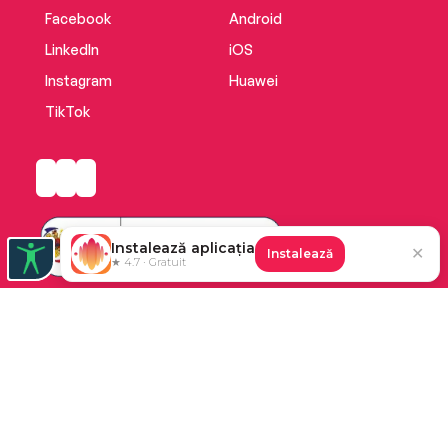
Facebook
Android
LinkedIn
iOS
Instagram
Huawei
TikTok
Instalează aplicația
✕
Instalează
★ 4.7 · Gratuit