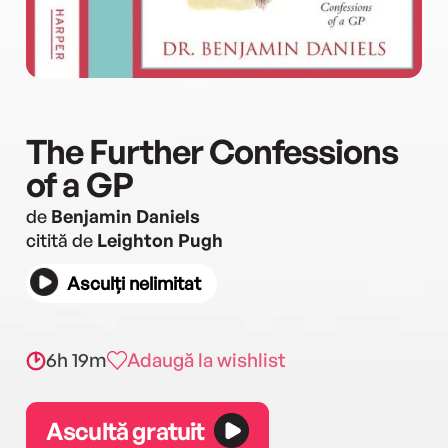
The Further Confessions
of a GP
de
Benjamin Daniels
citită de
Leighton Pugh
Asculți nelimitat
6h 19m
Adaugă la wishlist
Ascultă gratuit