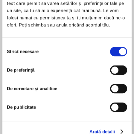
Elita de Argint (Elita
Diavolul se îmbracă de
Migdală
text care permit salvarea setărilor și preferințelor tale pe
de...
la...
Dani Francis
Lauren Weisberger
Sohn Won-pyung
un site, ca tu să ai o experiență cât mai bună. Le vom
folosi numai cu permisiunea ta și îți mulțumim dacă ne-o
oferi. Poți schimba sau anula oricând acordul tău.
Despre
carte
Selecția
‘The game isn’t what it seems from the outside.
Strict necesare
consimțământului
The game isn’t quite what I was expecting. The
game doesn’t always work like the people on
De preferință
television think it does. The game is better,
worse and stranger than you can imagine, and
MAI MULT
that is coming from someone who saw it all with
De cercetare și analitice
În acest moment nu există recenzii
their own eyes.’
pentru această carte
De publicitate
Micah Richards
Ever wondered what really goes on inside a
Arată detalii