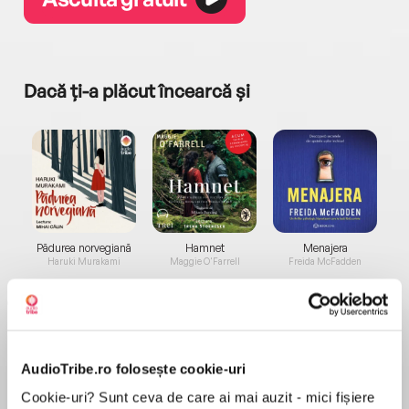
Dacă ți-a plăcut încearcă și
a...
Pădurea norvegiană
Hamnet
Menajera
I
Haruki Murakami
Maggie O'Farrell
Freida McFadden
AudioTribe.ro folosește cookie-uri
Cookie-uri? Sunt ceva de care ai mai auzit - mici fișiere