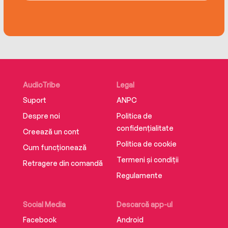
emotional impact of injury, Micah reflects
openly on the many wins and losses in
professional football.
Full of Micah’s signature cheeky wit, this
intimate, unmissable memoir goes behind the
AudioTribe
Legal
scenes of the beautiful game and a remarkable
Suport
ANPC
life and career.
Despre noi
Politica de
confidențialitate
Creează un cont
Politica de cookie
Cum funcționează
Termeni și condiții
Retragere din comandă
Regulamente
Social Media
Descarcă app-ul
Facebook
Android