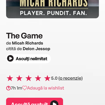
The Game
de
Micah Richards
citită de
Delon Jessop
Asculți nelimitat
5.0
(o recenzie)
7h 1m
Adaugă la wishlist
Ascultă gratuit