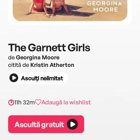
The Garnett Girls
de
Georgina Moore
citită de
Kristin Atherton
Asculți nelimitat
11h 32m
Adaugă la wishlist
Ascultă gratuit