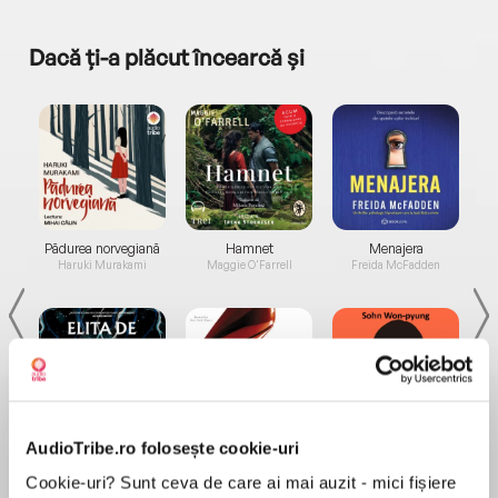
Dacă ți-a plăcut încearcă și
a...
Pădurea norvegiană
Hamnet
Menajera
I
Haruki Murakami
Maggie O'Farrell
Freida McFadden
AudioTribe.ro folosește cookie-uri
Elita de Argint (Elita
Diavolul se îmbracă de
Migdală
de...
la...
Dani Francis
Lauren Weisberger
Sohn Won-pyung
Cookie-uri? Sunt ceva de care ai mai auzit - mici fișiere