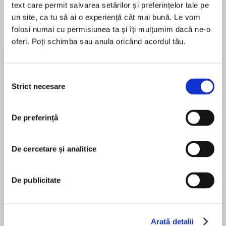
text care permit salvarea setărilor și preferințelor tale pe
un site, ca tu să ai o experiență cât mai bună. Le vom
folosi numai cu permisiunea ta și îți mulțumim dacă ne-o
oferi. Poți schimba sau anula oricând acordul tău.
Despre
carte
A powerful, big-hearted debut of love,
sisterhood and what it means to be home –
Selecția
warm, joyful and tender
Strict necesare
consimțământului
One of the most talked about debuts for 2023
De preferință
MAI MULT
Picked by Stylist as a Big Fiction Debut for 2023
În acest moment nu există recenzii
Georgina Moore was chosen by Observer as
pentru această carte
One of the Ten Best New Novelists for 2023
De cercetare și analitice
____________________________________
De publicitate
Georgina Moore
‘Moore finds wry humour in her protagonists’
Arată detalii