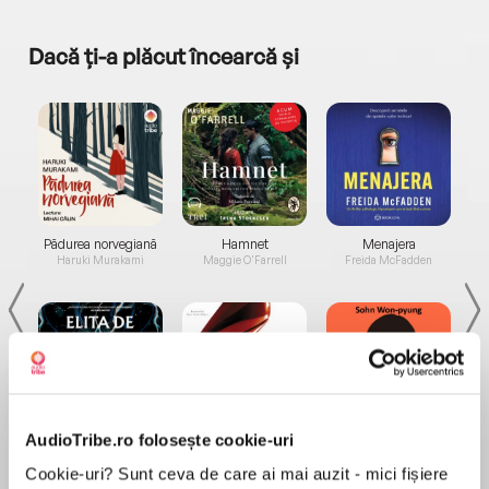
Dacă ți-a plăcut încearcă și
a...
Pădurea norvegiană
Hamnet
Menajera
I
Haruki Murakami
Maggie O'Farrell
Freida McFadden
AudioTribe.ro folosește cookie-uri
Elita de Argint (Elita
Diavolul se îmbracă de
Migdală
de...
la...
Dani Francis
Lauren Weisberger
Sohn Won-pyung
Cookie-uri? Sunt ceva de care ai mai auzit - mici fișiere