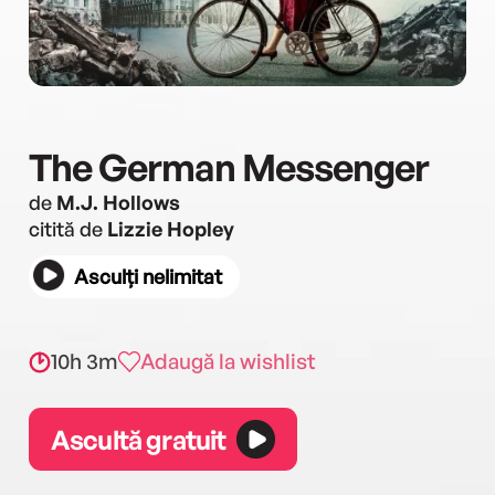
The German Messenger
de
M.J. Hollows
citită de
Lizzie Hopley
Asculți nelimitat
10h 3m
Adaugă la wishlist
Ascultă gratuit