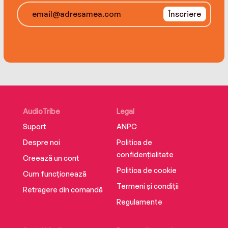
To touch the sky, be prepared to climb
Înscriere
AudioTribe
Legal
Suport
ANPC
Despre noi
Politica de
confidențialitate
Creează un cont
Politica de cookie
Cum funcționează
Termeni și condiții
Retragere din comandă
Regulamente