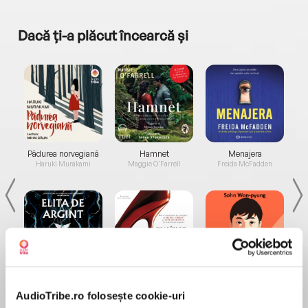
Dacă ți-a plăcut încearcă și
a...
Pădurea norvegiană
Hamnet
Menajera
I
Haruki Murakami
Maggie O'Farrell
Freida McFadden
Elita de Argint (Elita
Diavolul se îmbracă de
Migdală
de...
la...
Dani Francis
Lauren Weisberger
Sohn Won-pyung
AudioTribe.ro folosește cookie-uri