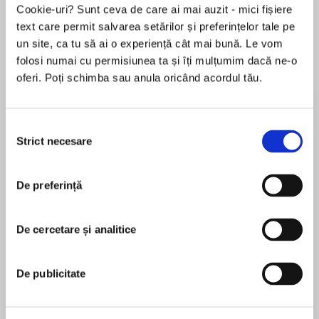
Cookie-uri? Sunt ceva de care ai mai auzit - mici fișiere
text care permit salvarea setărilor și preferințelor tale pe
un site, ca tu să ai o experiență cât mai bună. Le vom
Despre
carte
folosi numai cu permisiunea ta și îți mulțumim dacă ne-o
oferi. Poți schimba sau anula oricând acordul tău.
Second novel in the chilling and epic new
fantasy series from the bestselling and
critically-acclaimed author of PRINCE OF
Selecția
THORNS and RED SISTER.
Strict necesare
consimțământului
MAI MULT
'If you like dark you will love Mark Lawrence. And
De preferință
În acest moment nu există recenzii
when the light breaks through and it all makes
pentru această carte
sense, the contrast is gorgeous' ROBIN HOBB
De cercetare și analitice
Mark Lawrence
On Abeth there is only the ice. And the Black
Rock.
Mark Lawrence is married with four children, one
De publicitate
of whom is severely disabled. His day job is as a
For generations the priests of the Black Rock
research scientist focused on various rather
have reached out from their mountain to steer