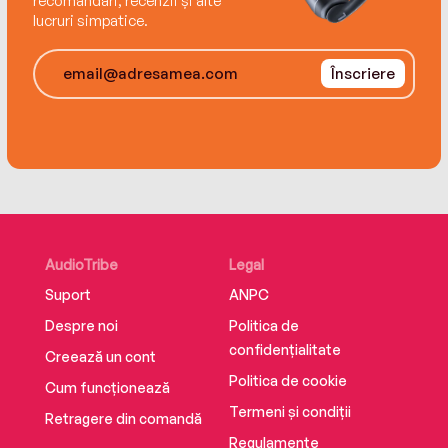
recomandări, recenzii și alte
lucruri simpatice.
Înscriere
AudioTribe
Legal
Suport
ANPC
Despre noi
Politica de
confidențialitate
Creează un cont
Politica de cookie
Cum funcționează
Termeni și condiții
Retragere din comandă
Regulamente