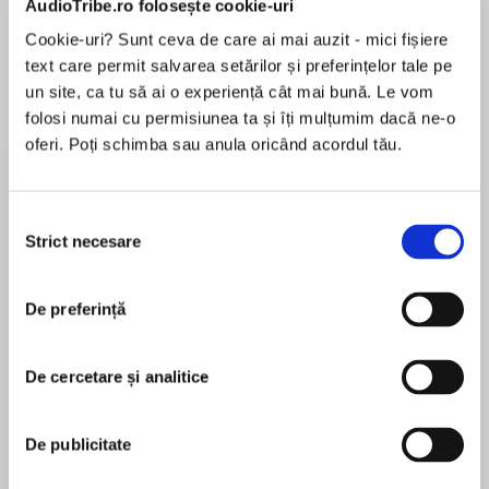
AudioTribe.ro folosește cookie-uri
Cookie-uri? Sunt ceva de care ai mai auzit - mici fișiere
text care permit salvarea setărilor și preferințelor tale pe
Despre
carte
un site, ca tu să ai o experiență cât mai bună. Le vom
folosi numai cu permisiunea ta și îți mulțumim dacă ne-o
Sunday Times and New York Times bestselling
oferi. Poți schimba sau anula oricând acordul tău.
author Cathy Glass returns with her first novel.
The Girl in the Mirror is a moving and gripping
story of a young woman who tries to piece
Selecția
together her past and uncovers a dreadful
Strict necesare
consimțământului
MAI MULT
family secret that has been buried and
În acest moment nu există recenzii
forgotten.
De preferință
pentru această carte
When Mandy learns her much-loved Grandpa is
De cercetare și analitice
dying, she is devasted and returns to the house
Cathy Glass
where she spent so many wonderful summers
De publicitate
as a child. But the childhood visits ended
Cathy has been a foster carer for over 25 years,
abruptly and those happy days are now long
during which time she has looked after more than