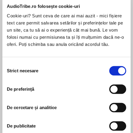
de...
la...
Dani Francis
Lauren Weisberger
Sohn Won-pyung
AudioTribe.ro folosește cookie-uri
Cookie-uri? Sunt ceva de care ai mai auzit - mici fișiere
text care permit salvarea setărilor și preferințelor tale pe
un site, ca tu să ai o experiență cât mai bună. Le vom
Despre
carte
folosi numai cu permisiunea ta și îți mulțumim dacă ne-o
oferi. Poți schimba sau anula oricând acordul tău.
Heartbreaking and uplifting, the story of the
workhouse orphan, Eliza, will touch your heart…
Selecția
Eliza was left as a small baby at the workhouse
Strict necesare
consimțământului
in Whitechapel, wrapped in her mother’s shawl,
MAI MULT
which is all she has of the mother she never
În acest moment nu există recenzii
knew. At eleven years-old, she has survived
De preferință
pentru această carte
sickness, near starvation and harsh beatings.
Master Simpkins and his cruel daughter rule the
Cathy Sharp
De cercetare și analitice
workhouse with a rod of iron, but when Romany
boy, Joe, arrives at the workhouse, his spirit and
Cathy loves writing because it gives pleasure to
courage give Eliza hope that another life is
De publicitate
others. She finds writing an extension of herself
waiting for her outside.