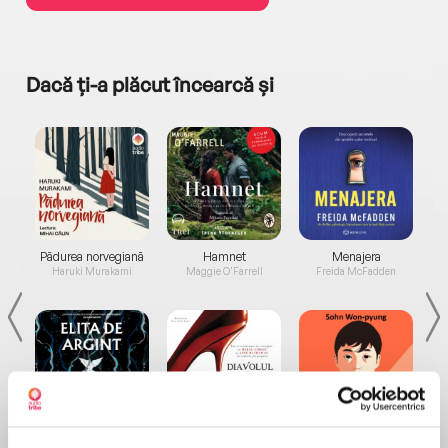
Dacă ți-a plăcut încearcă și
a...
Pădurea norvegiană
Hamnet
Menajera
I
Haruki Murakami
Maggie O'Farrell
Freida McFadden
Elita de Argint (Elita
Diavolul se îmbracă de
Migdală