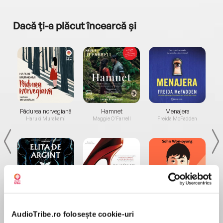
Dacă ți-a plăcut încearcă și
a...
Pădurea norvegiană
Hamnet
Menajera
I
Haruki Murakami
Maggie O'Farrell
Freida McFadden
Elita de Argint (Elita
Diavolul se îmbracă de
Migdală
de...
la...
Dani Francis
Lauren Weisberger
Sohn Won-pyung
AudioTribe.ro folosește cookie-uri