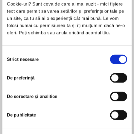
Cookie-uri? Sunt ceva de care ai mai auzit - mici fișiere
text care permit salvarea setărilor și preferințelor tale pe
un site, ca tu să ai o experiență cât mai bună. Le vom
Despre
carte
folosi numai cu permisiunea ta și îți mulțumim dacă ne-o
oferi. Poți schimba sau anula oricând acordul tău.
From New York Times bestselling author of the
acclaimed McCabe and Savage series comes
an electrifying new thriller of taut and twisted
Selecția
suspense.
Strict necesare
consimțământului
MAI MULT
On a freezing December night, Hannah Reindel
De preferință
În acest moment nu există recenzii
leaps to her death from an old railway bridge
pentru această carte
into the rushing waters of the river below. Yet
the real cause of death was trauma suffered
De cercetare și analitice
James Hayman
twelve years earlier when Hannah was plucked
from a crowd of freshman girls at a college
James Hayman is the New York Times bestselling
De publicitate
fraternity party, drugged, and then viciously
author of the McCabe and Savage thrillers The
assaulted by six members of the college
Cutting, The Chill of Night, Darkness First, and The
football team.