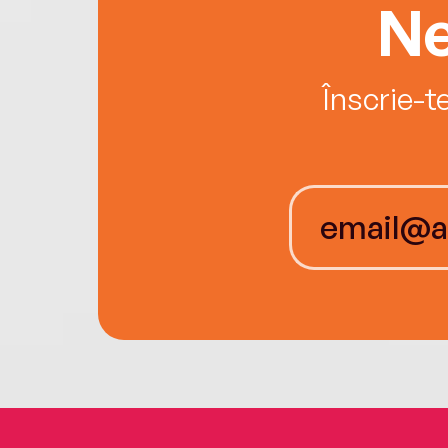
Ne
Înscrie-t