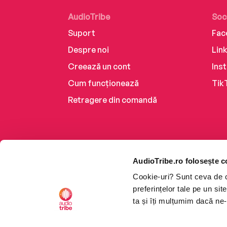
AudioTribe
Soc
Suport
Fac
Despre noi
Lin
Creează un cont
Ins
Cum funcționează
Tik
Retragere din comandă
AudioTribe.ro folosește c
Cookie-uri? Sunt ceva de ca
preferințelor tale pe un si
ta și îți mulțumim dacă ne-