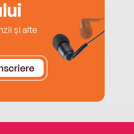
lui
ii și alte
Înscriere