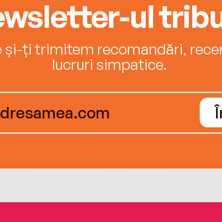
wsletter-ul tribu
e și-ți trimitem recomandări, recenz
lucruri simpatice.