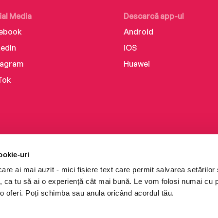
ial Media
Descarcă app-ul
ebook
Android
kedIn
iOS
tagram
Huawei
Tok
ookie-uri
re ai mai auzit - mici fișiere text care permit salvarea setărilor 
te, ca tu să ai o experiență cât mai bună. Le vom folosi numai cu
o oferi. Poți schimba sau anula oricând acordul tău.