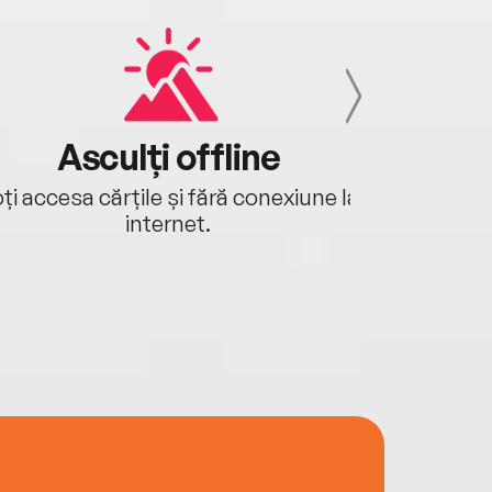
Asculți offline
Aj
ți accesa cărțile și fără conexiune la
Ascultă a
internet.