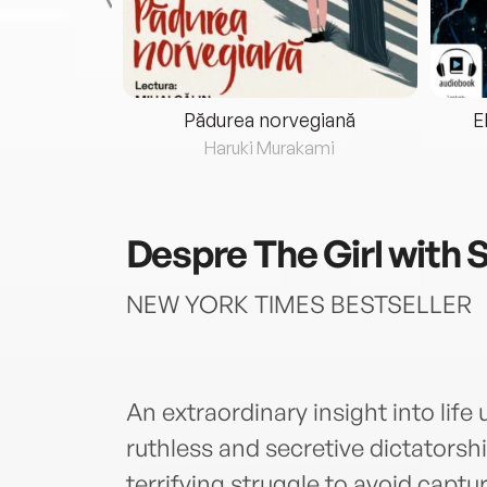
eria...
Pădurea norvegiană
E
ris
Haruki Murakami
Despre
The Girl with
NEW YORK TIMES BESTSELLER
An extraordinary insight into life
ruthless and secretive dictatorsh
terrifying struggle to avoid captu