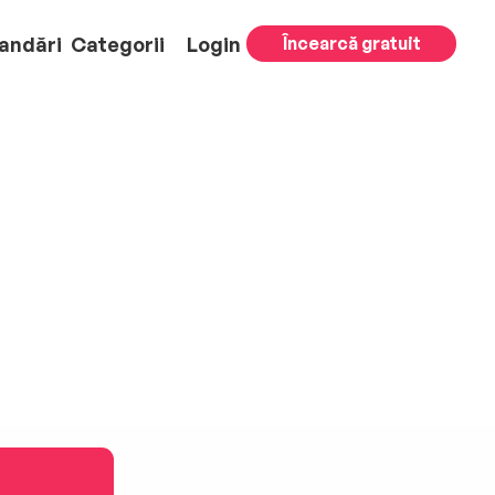
andări
Categorii
Login
Încearcă gratuit