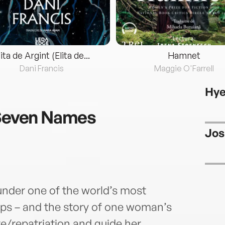
lita de Argint (Elita de...
Hamnet
Dani Francis
Maggie O'Farrell
Hye
 Seven Names
Jos
 under one of the world’s most
ips – and the story of one woman’s
re/repatriation and guide her