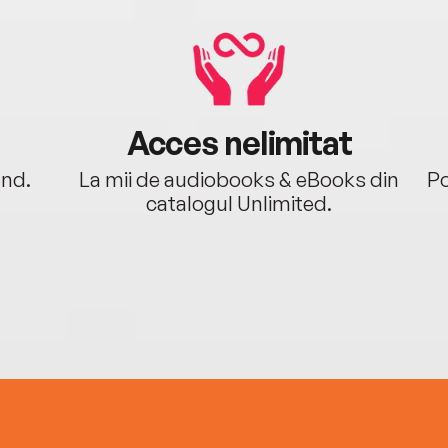
Acces nelimitat
ând.
La mii de audiobooks & eBooks din
Po
catalogul Unlimited.