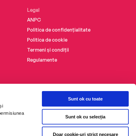
Legal
ANPC
Politica de confidențialitate
Politica de cookie
Termeni și condiții
Regulamente
Sunt ok cu toate
și
 permisiunea
Sunt ok cu selecția
Doar cookie-uri strict necesare