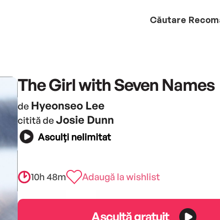
Căutare
Recom
The Girl with Seven Names
Hyeonseo Lee
de
Josie Dunn
citită de
Asculți nelimitat
10h 48m
Adaugă la wishlist
Ascultă gratuit