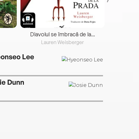
Diavolul se îmbracă de la...
Lauren Weisberger
Fre
onseo Lee
ie Dunn