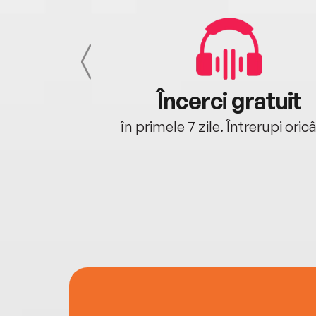
cu tine
Încerci gratuit
oriunde ești.
în primele 7 zile. Întrerupi oric