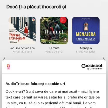
Dacă ți-a plăcut încearcă și
a...
Pădurea norvegiană
Hamnet
Menajera
I
Haruki Murakami
Maggie O'Farrell
Freida McFadden
AudioTribe.ro folosește cookie-uri
Cookie-uri? Sunt ceva de care ai mai auzit - mici fișiere
Elita de Argint (Elita
Diavolul se îmbracă de
Migdală
de...
la...
Dani Francis
Lauren Weisberger
Sohn Won-pyung
text care permit salvarea setărilor și preferințelor tale pe
un site, ca tu să ai o experiență cât mai bună. Le vom