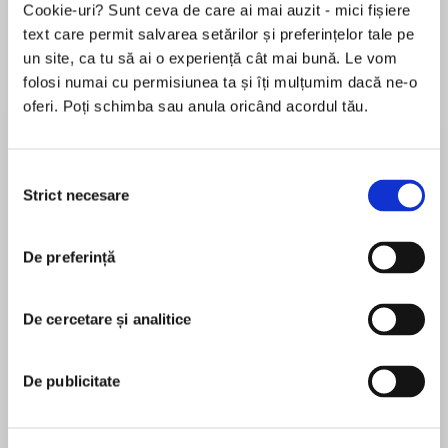
Elita de Argint (Elita
Diavolul se îmbracă de
Migdală
Cookie-uri? Sunt ceva de care ai mai auzit - mici fișiere
de...
la...
Dani Francis
Lauren Weisberger
Sohn Won-pyung
text care permit salvarea setărilor și preferințelor tale pe
un site, ca tu să ai o experiență cât mai bună. Le vom
folosi numai cu permisiunea ta și îți mulțumim dacă ne-o
oferi. Poți schimba sau anula oricând acordul tău.
Despre
carte
A NEW YORK TIMES BESTSELLER
Selecția
WINNER OF JIMMY FALLON'S SUMMER READS
Strict necesare
consimțământului
BOOK CLUB
SELECTED FOR BARACK OBAMA'S SUMMER
De preferință
2024 READING LIST
MAI MULT
AN AMAZON BEST BOOK OF 2024
În acest moment nu există recenzii
WINNER OF GOODREADS MYSTERY &
De cercetare și analitice
pentru această carte
THRILLER BOOK OF THE YEAR 2024
'I was totally gripped' DOUGLAS STUART
De publicitate
'Immersive and enthralling' PAULA HAWKINS
___________
Liz Moore