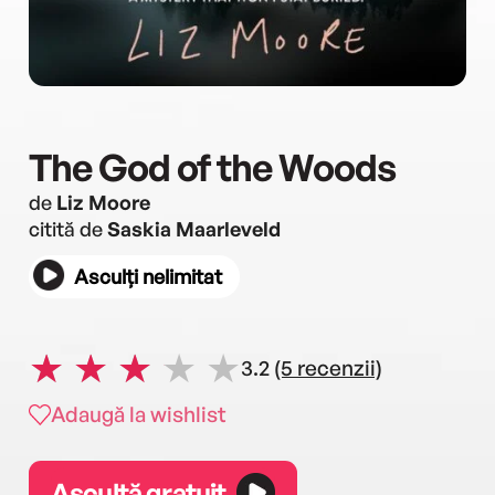
The God of the Woods
de
Liz Moore
citită de
Saskia Maarleveld
Asculți nelimitat
3.2
(5 recenzii)
Adaugă la wishlist
Ascultă gratuit