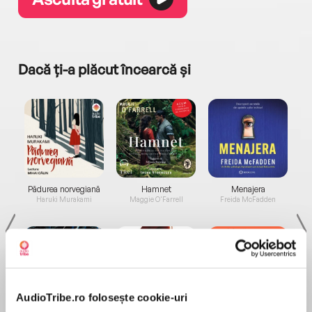
Dacă ți-a plăcut încearcă și
a...
Pădurea norvegiană
Hamnet
Menajera
I
Haruki Murakami
Maggie O'Farrell
Freida McFadden
AudioTribe.ro folosește cookie-uri