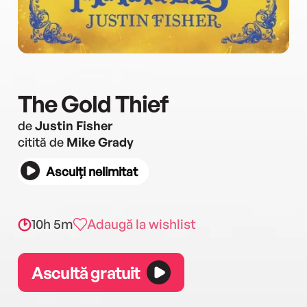
The Gold Thief
de
Justin Fisher
citită de
Mike Grady
Asculți nelimitat
10h 5m
Adaugă la wishlist
Ascultă gratuit