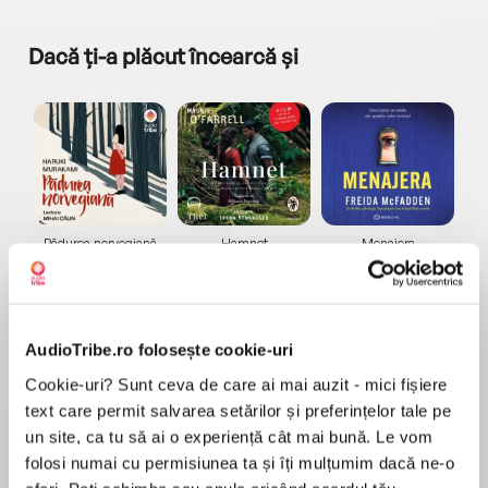
Dacă ți-a plăcut încearcă și
a...
Pădurea norvegiană
Hamnet
Menajera
I
Haruki Murakami
Maggie O'Farrell
Freida McFadden
AudioTribe.ro folosește cookie-uri
Cookie-uri? Sunt ceva de care ai mai auzit - mici fișiere
text care permit salvarea setărilor și preferințelor tale pe
un site, ca tu să ai o experiență cât mai bună. Le vom
Elita de Argint (Elita
Diavolul se îmbracă de
Migdală
de...
la...
Dani Francis
Lauren Weisberger
Sohn Won-pyung
folosi numai cu permisiunea ta și îți mulțumim dacă ne-o