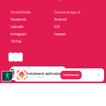
Social Media
Descarcă app-ul
Facebook
Android
LinkedIn
iOS
Instagram
Huawei
TikTok
Instalează aplicația
✕
Instalează
★ 4.7 · Gratuit