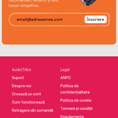
recomandări, recenzii și alte
lucruri simpatice.
Înscriere
AudioTribe
Legal
Suport
ANPC
Despre noi
Politica de
confidențialitate
Creează un cont
Politica de cookie
Cum funcționează
Termeni și condiții
Retragere din comandă
Regulamente