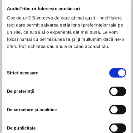
Elita de Argint (Elita
Diavolul se îmbracă de
Migdală
de...
la...
Dani Francis
Lauren Weisberger
Sohn Won-pyung
AudioTribe.ro folosește cookie-uri
Cookie-uri? Sunt ceva de care ai mai auzit - mici fișiere
text care permit salvarea setărilor și preferințelor tale pe
un site, ca tu să ai o experiență cât mai bună. Le vom
Despre
carte
folosi numai cu permisiunea ta și îți mulțumim dacă ne-o
oferi. Poți schimba sau anula oricând acordul tău.
The second in the thrilling fantasy series
returning readers to the Six Duchies and the
magical world of the Farseers, from the author
Selecția
of the bestselling Assassin’s Apprentice.
Strict necesare
consimțământului
MAI MULT
De preferință
În acest moment nu există recenzii
Fitz has succeeded in rescuing Prince Dutiful
pentru această carte
from the clutches of the Piebald rebels, and has
returned with him to Buckkeep castle. With
De cercetare și analitice
Dutiful safe again, Queen Kettricken can
proceed with plans to marry him to the
Robin Hobb
De publicitate
Outislander princess, Elliania, but with tensions