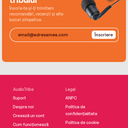
Înscrie-te și-ți trimitem
recomandări, recenzii și alte
lucruri simpatice.
Înscriere
AudioTribe
Legal
Suport
ANPC
Despre noi
Politica de
confidențialitate
Creează un cont
Politica de cookie
Cum funcționează