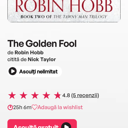
The Golden Fool
de
Robin Hobb
citită de
Nick Taylor
Asculți nelimitat
4.8
(5 recenzii)
25h 6m
Adaugă la wishlist
Ascultă gratuit