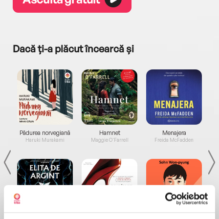
Dacă ți-a plăcut încearcă și
a...
Pădurea norvegiană
Hamnet
Menajera
I
Haruki Murakami
Maggie O'Farrell
Freida McFadden