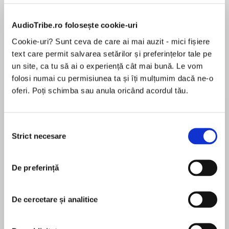
Elita de Argint (Elita
Diavolul se îmbracă de
Migdală
de...
la...
Dani Francis
Lauren Weisberger
Sohn Won-pyung
AudioTribe.ro folosește cookie-uri
Cookie-uri? Sunt ceva de care ai mai auzit - mici fișiere
text care permit salvarea setărilor și preferințelor tale pe
un site, ca tu să ai o experiență cât mai bună. Le vom
Despre
carte
folosi numai cu permisiunea ta și îți mulțumim dacă ne-o
The breathtaking conclusion to #1 ebook
oferi. Poți schimba sau anula oricând acordul tău.
bestselling author Scott Hildreth'sMafia Made
series
Selecția
Tripp
Strict necesare
consimțământului
MAI MULT
În acest moment nu există recenzii
I never wanted to rule. But I’m not the kind of
De preferință
pentru această carte
man who turns his back when family asks him to
step up.
Scott Hildreth
De cercetare și analitice
With the ATF breathing down our necks, there is
Scott Hildreth was born into this world early and
no room for error.
plans on leaving late. Between his arrival and