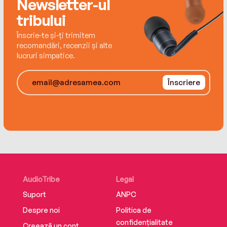
Newsletter-ul
This title is part of theCarina Press Romance
tribului
Promise: all the romance you’re looking for with
an HEA/HFN. It’s a promise!
Înscrie-te și-ți trimitem
recomandări, recenzii și alte
lucruri simpatice.
Înscriere
AudioTribe
Legal
Suport
ANPC
Despre noi
Politica de
confidențialitate
Creează un cont