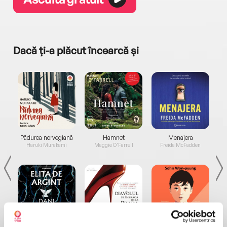
Dacă ți-a plăcut încearcă și
a...
Pădurea norvegiană
Hamnet
Menajera
I
Haruki Murakami
Maggie O'Farrell
Freida McFadden