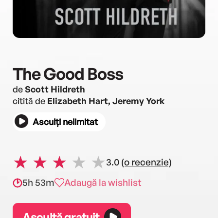
The Good Boss
de
Scott Hildreth
citită de
Elizabeth Hart, Jeremy York
Asculți nelimitat
3.0
(o recenzie)
5h 53m
Adaugă la wishlist
Ascultă gratuit