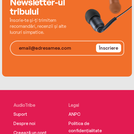
Newsletter-ul
tribului
Înscrie-te și-ți trimitem
recomandări, recenzii și alte
lucruri simpatice.
Înscriere
AudioTribe
Legal
Suport
ANPC
Despre noi
Politica de
confidențialitate
Creează un cont