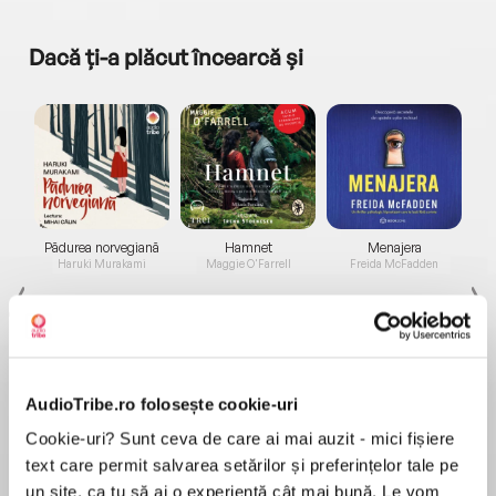
Dacă ți-a plăcut încearcă și
a...
Pădurea norvegiană
Hamnet
Menajera
I
Haruki Murakami
Maggie O'Farrell
Freida McFadden
AudioTribe.ro folosește cookie-uri
Cookie-uri? Sunt ceva de care ai mai auzit - mici fișiere
Elita de Argint (Elita
Diavolul se îmbracă de
Migdală
text care permit salvarea setărilor și preferințelor tale pe
de...
la...
Dani Francis
Lauren Weisberger
Sohn Won-pyung
un site, ca tu să ai o experiență cât mai bună. Le vom