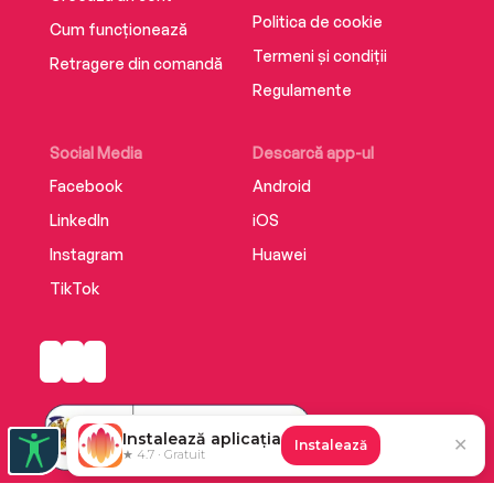
Politica de cookie
Cum funcționează
Termeni și condiții
Retragere din comandă
Regulamente
Social Media
Descarcă app-ul
Facebook
Android
LinkedIn
iOS
Instagram
Huawei
TikTok
Instalează aplicația
✕
Instalează
★ 4.7 · Gratuit