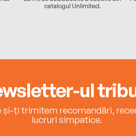
catalogul Unlimited.
wsletter-ul tribu
e și-ți trimitem recomandări, recenz
lucruri simpatice.