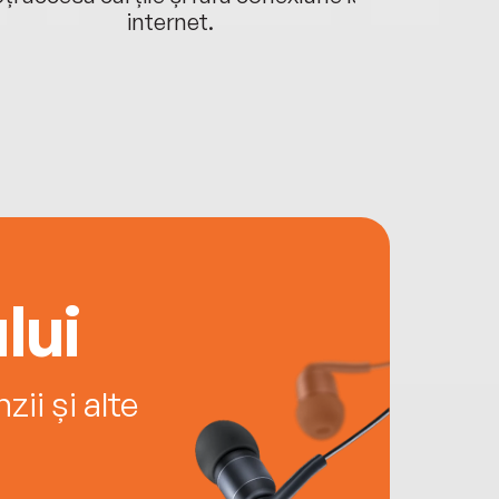
internet.
lui
ii și alte