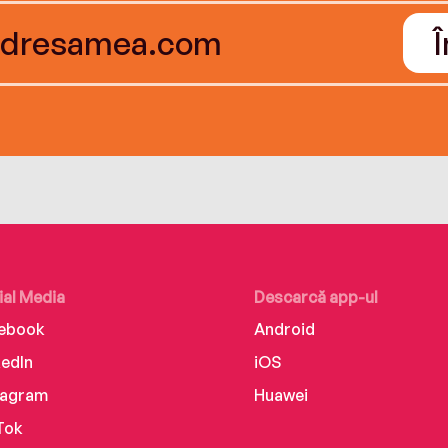
ial Media
Descarcă app-ul
ebook
Android
kedIn
iOS
tagram
Huawei
Tok