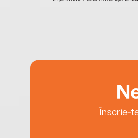
Ne
Înscrie-t