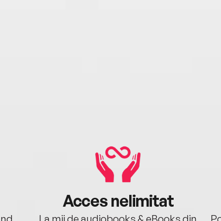
Acces nelimitat
ând.
La mii de audiobooks & eBooks din
Po