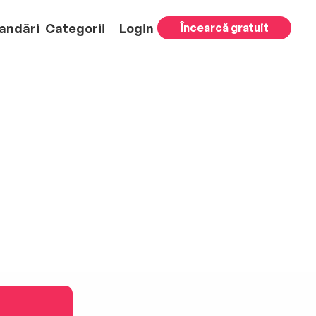
andări
Categorii
Login
Încearcă gratuit