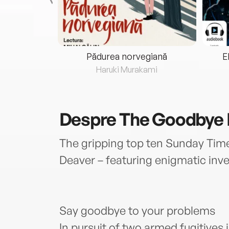
eria...
Pădurea norvegiană
E
ris
Haruki Murakami
Despre
The Goodbye
The gripping top ten Sunday Times
Deaver – featuring enigmatic inv
Say goodbye to your problems
In pursuit of two armed fugitives