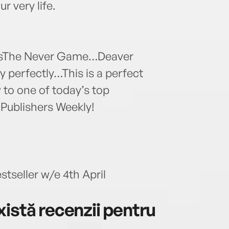
r very life.
19’sThe Never Game…Deaver
y perfectly…This is a perfect
 to one of today’s top
 Publishers Weekly!
seller w/e 4th April
istă recenzii pentru