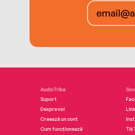
AudioTribe
Soc
Suport
Fac
Despre noi
Lin
Creează un cont
Ins
Cum funcționează
Tik