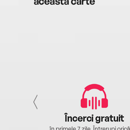
această carte
cu tine
Încerci gratuit
oriunde ești.
în primele 7 zile. Întrerupi oric