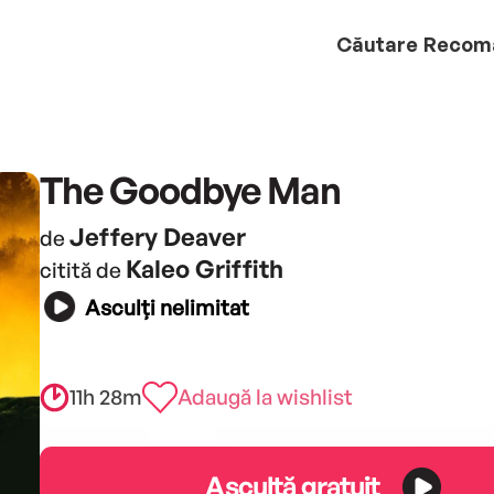
Căutare
Recom
The Goodbye Man
Jeffery Deaver
de
Kaleo Griffith
citită de
Asculți nelimitat
11h 28m
Adaugă la wishlist
Ascultă gratuit