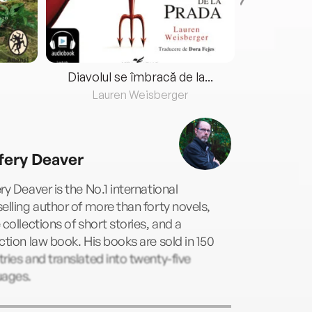
Diavolul se îmbracă de la...
Lauren Weisberger
Fre
fery Deaver
ry Deaver is the No.1 international
elling author of more than forty novels,
 collections of short stories, and a
ction law book. His books are sold in 150
ries and translated into twenty-five
uages.