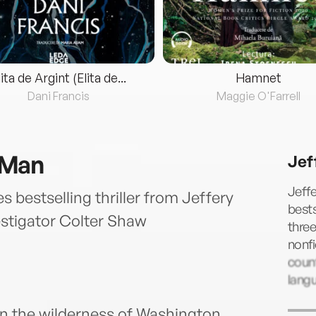
lita de Argint (Elita de...
Hamnet
Dani Francis
Maggie O'Farrell
 Man
Jef
Jeffe
 bestselling thriller from Jeffery
bests
estigator Colter Shaw
three
nonfi
count
lang
 in the wilderness of Washington