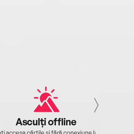
Asculți offline
Aj
ți accesa cărțile și fără conexiune la
Ascultă a