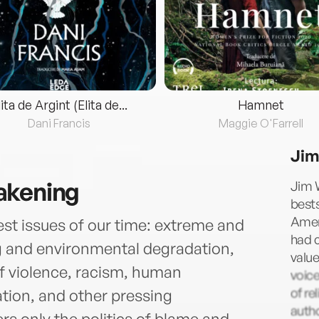
lita de Argint (Elita de...
Hamnet
Dani Francis
Maggie O'Farrell
Jim
akening
Jim W
bests
Amer
gest issues of our time: extreme and
had c
g and environmental degradation,
value
of violence, racism, human
voice
of re
ation, and other pressing
autho
s only the politics of blame and