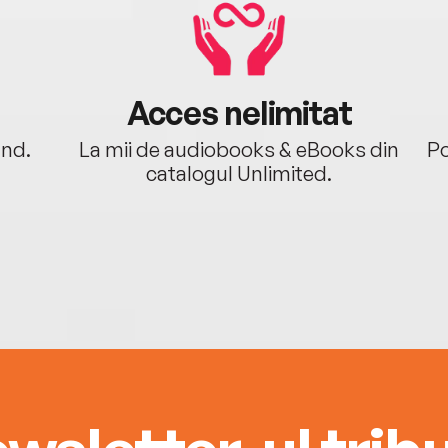
Acces nelimitat
ând.
La mii de audiobooks & eBooks din
Po
catalogul Unlimited.