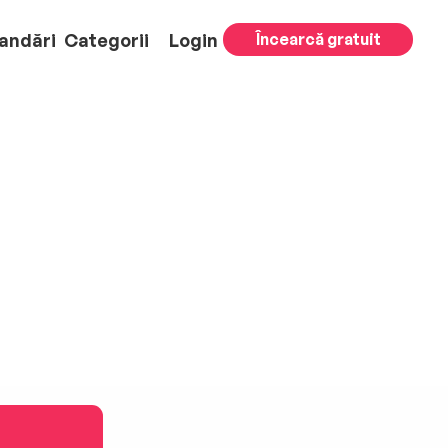
andări
Categorii
Login
Încearcă gratuit