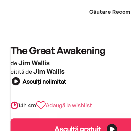
Căutare
Recom
The Great Awakening
Jim Wallis
de
Jim Wallis
citită de
Asculți nelimitat
14h 4m
Adaugă la wishlist
Ascultă gratuit