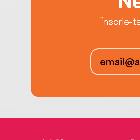
Ne
Înscrie-t