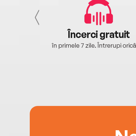
cu tine
Încerci gratuit
oriunde ești.
în primele 7 zile. Întrerupi oric