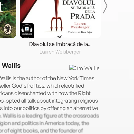
Diavolul se îmbracă de la...
Lauren Weisberger
Fre
 Wallis
allis is the author of the New York Times
eller God's Politics, which electrified
icans disenchanted with how the Right
o-opted all talk about integrating religious
s into our politics by offering an alternative
. Wallis is a leading figure at the crossroads
ligion and politics in America today, the
r of eight books, and the founder of