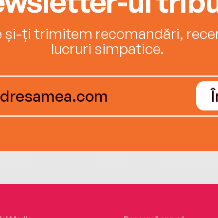
wsletter-ul tribu
e și-ți trimitem recomandări, recenz
lucruri simpatice.