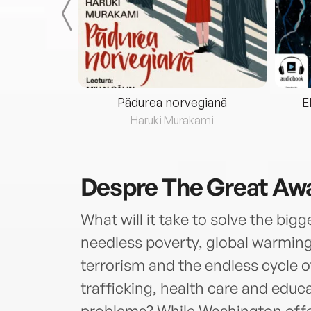
eria...
Pădurea norvegiană
E
ris
Haruki Murakami
Despre
The Great Aw
What will it take to solve the big
needless poverty, global warmin
terrorism and the endless cycle 
trafficking, health care and educ
problems? While Washington offer