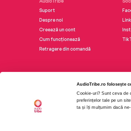
AudioTribe
Soc
Suport
Fac
Despre noi
Lin
Creează un cont
Ins
Cum funcționează
Tik
Retragere din comandă
AudioTribe.ro folosește c
Cookie-uri? Sunt ceva de ca
preferințelor tale pe un si
ta și îți mulțumim dacă ne-