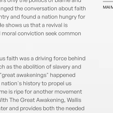
Sojou
MAI 
anged the conversation about faith
He is
reno
untry and found a nation hungry for
activ
He shows us that a revival is
boys,
nd moral conviction seek common
ous faith was a driving force behind
h as the abolition of slavery and
e "great awakenings" happened
r nation's history to propel us
me is ripe for another movement
 With The Great Awakening, Wallis
nter and provides both the needed