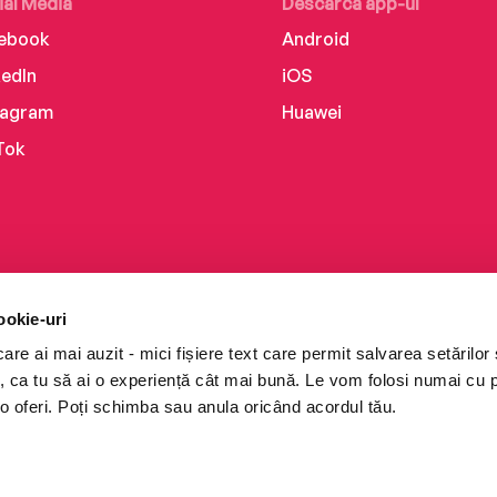
ial Media
Descarcă app-ul
ebook
Android
kedIn
iOS
tagram
Huawei
Tok
ookie-uri
re ai mai auzit - mici fișiere text care permit salvarea setărilor 
te, ca tu să ai o experiență cât mai bună. Le vom folosi numai cu
o oferi. Poți schimba sau anula oricând acordul tău.