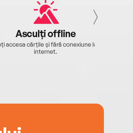
Asculți offline
Aj
ți accesa cărțile și fără conexiune la
Ascultă a
internet.