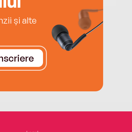
lui
ii și alte
Înscriere