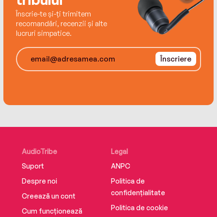
Înscrie-te și-ți trimitem
recomandări, recenzii și alte
lucruri simpatice.
Înscriere
AudioTribe
Legal
Suport
ANPC
Despre noi
Politica de
confidențialitate
Creează un cont
Politica de cookie
Cum funcționează