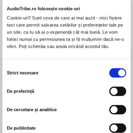
Elita de Argint (Elita
Diavolul se îmbracă de
Migdală
de...
la...
Dani Francis
Lauren Weisberger
Sohn Won-pyung
AudioTribe.ro folosește cookie-uri
Cookie-uri? Sunt ceva de care ai mai auzit - mici fișiere
text care permit salvarea setărilor și preferințelor tale pe
un site, ca tu să ai o experiență cât mai bună. Le vom
Despre
carte
folosi numai cu permisiunea ta și îți mulțumim dacă ne-o
oferi. Poți schimba sau anula oricând acordul tău.
An undisputed masterpiece of twentieth-
century literature, perfect for Fitzgerald lovers
and classics collectors alike.
Selecția
Strict necesare
consimțământului
MAI MULT
Set against a backdrop of jazz music,
De preferință
În acest moment nu există recenzii
bootlegging, and lavish parties, The Great
pentru această carte
Gatsby is the story of Midwesterner Nick
Carraway’s curious introduction to the
De cercetare și analitice
decadent world of his mysterious, wealthy
neighbor Jay Gatsby, whose thirst for riches is
F. Scott Fitzgerald
De publicitate
matched only by his tragic obsession with the