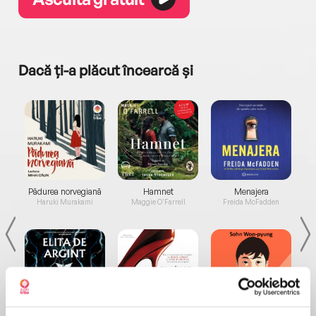
Dacă ți-a plăcut încearcă și
a...
Pădurea norvegiană
Hamnet
Menajera
I
Haruki Murakami
Maggie O'Farrell
Freida McFadden