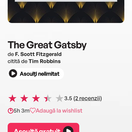
The Great Gatsby
de
F. Scott Fitzgerald
citită de
Tim Robbins
Asculți nelimitat
3.5
(2 recenzii)
5h 3m
Adaugă la wishlist
Ascultă gratuit