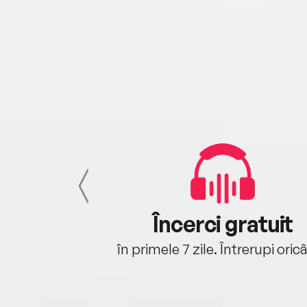
cu tine
Încerci gratuit
oriunde ești.
în primele 7 zile. Întrerupi oric