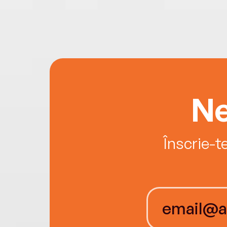
Ne
Înscrie-t