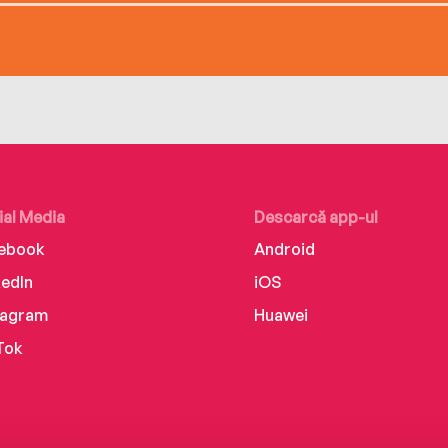
ial Media
Descarcă app-ul
ebook
Android
kedIn
iOS
tagram
Huawei
Tok