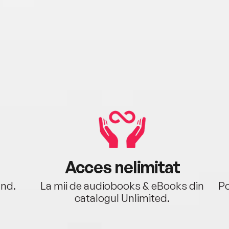
Acces nelimitat
ând.
La mii de audiobooks & eBooks din
Po
catalogul Unlimited.