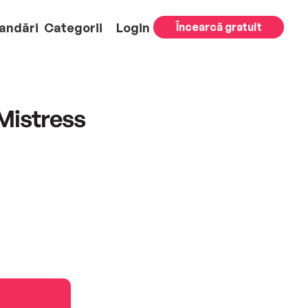
andări
Categorii
Login
Încearcă gratuit
Mistress