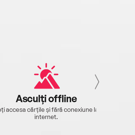
Asculți offline
Aj
ți accesa cărțile și fără conexiune la
Ascultă a
internet.