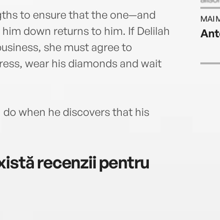
Chri
gths to ensure that the one—and
MAI 
im down returns to him. If Delilah
Ant
 business, she must agree to
ress, wear his diamonds and wait
n do when he discovers that his
istă recenzii pentru