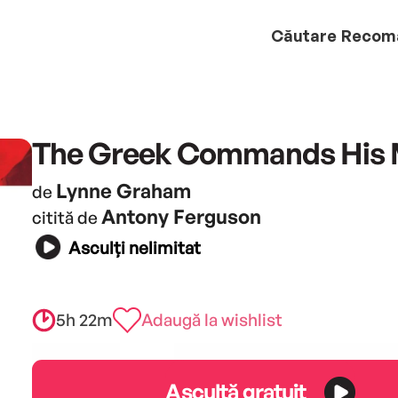
Căutare
Recom
The Greek Commands His 
Lynne Graham
de
Antony Ferguson
citită de
Asculți nelimitat
5h 22m
Adaugă la wishlist
Ascultă gratuit