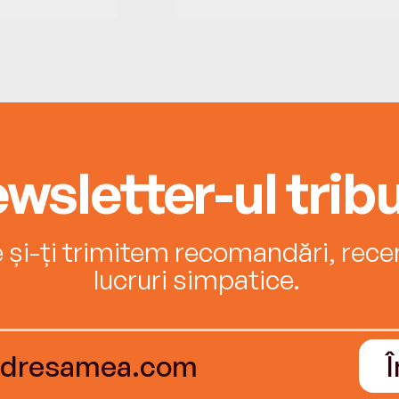
wsletter-ul tribu
e și-ți trimitem recomandări, recenz
lucruri simpatice.