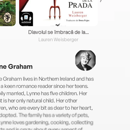
Diavolul se îmbracă de la...
Lauren Weisberger
Fre
ne Graham
 Graham lives in Northern Ireland and has
a keen romance reader since her teens.
ly married, Lynne has five children. Her
t is her only natural child. Her other
ren, who are every bit as dear to her heart,
dopted. The family has a variety of pets,
ynne loves gardening, cooking, collecting
rts and is crazy about every aspect of