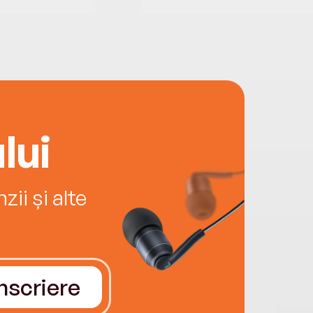
lui
ii și alte
Înscriere