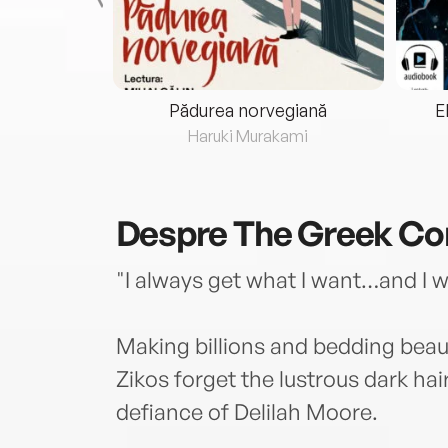
eria...
Pădurea norvegiană
E
ris
Haruki Murakami
Despre
The Greek Co
"I always get what I want…and I w
Making billions and bedding bea
Zikos forget the lustrous dark ha
defiance of Delilah Moore.