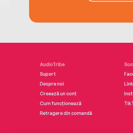
AudioTribe
Soc
Suport
Fac
Despre noi
Lin
Creează un cont
Ins
Cum funcționează
Tik
Retragere din comandă