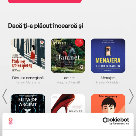
Dacă ți-a plăcut încearcă și
a...
Pădurea norvegiană
Hamnet
Menajera
I
Haruki Murakami
Maggie O'Farrell
Freida McFadden
Elita de Argint (Elita
Diavolul se îmbracă de
Migdală