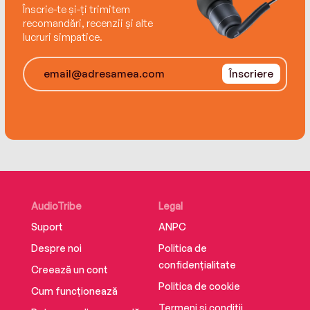
Înscrie-te și-ți trimitem
recomandări, recenzii și alte
lucruri simpatice.
Înscriere
AudioTribe
Legal
Suport
ANPC
Despre noi
Politica de
confidențialitate
Creează un cont
Politica de cookie
Cum funcționează
Termeni și condiții