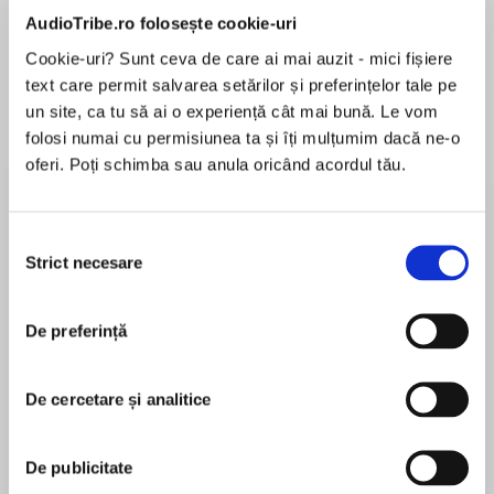
de...
la...
Dani Francis
Lauren Weisberger
Sohn Won-pyung
AudioTribe.ro folosește cookie-uri
Cookie-uri? Sunt ceva de care ai mai auzit - mici fișiere
text care permit salvarea setărilor și preferințelor tale pe
un site, ca tu să ai o experiență cât mai bună. Le vom
Despre
carte
folosi numai cu permisiunea ta și îți mulțumim dacă ne-o
oferi. Poți schimba sau anula oricând acordul tău.
"I own your company. I own you."
Fury is all Elle St James feels when she looks at
Selecția
the man she once thought of as family. Apollo
Strict necesare
consimțământului
Savas has mercilessly destroyed her father's
MAI MULT
company, but she holds the last little piece!
În acest moment nu există recenzii
De preferință
pentru această carte
Elle is determined to stop the stepbrother who
is both sensual fantasy and darkest enemy. But
De cercetare și analitice
their forbidden desire gives way to one illicit
night that leaves untouched Elle with a life-
Maisey Yates
changing consequence.
De publicitate