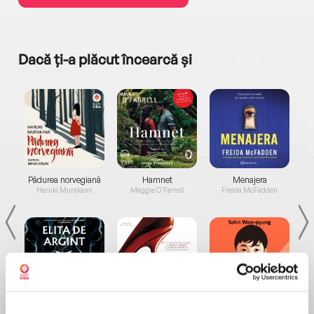
Dacă ți-a plăcut încearcă și
a...
Pădurea norvegiană
Hamnet
Menajera
I
Haruki Murakami
Maggie O'Farrell
Freida McFadden
Elita de Argint (Elita
Diavolul se îmbracă de
Migdală