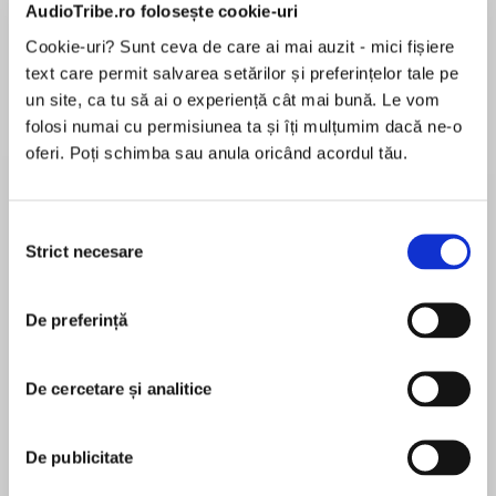
de...
la...
Dani Francis
Lauren Weisberger
Sohn Won-pyung
AudioTribe.ro folosește cookie-uri
Cookie-uri? Sunt ceva de care ai mai auzit - mici fișiere
text care permit salvarea setărilor și preferințelor tale pe
un site, ca tu să ai o experiență cât mai bună. Le vom
folosi numai cu permisiunea ta și îți mulțumim dacă ne-o
Despre
carte
oferi. Poți schimba sau anula oricând acordul tău.
Riders of the Realm author Jennifer Lynn
Alvarez “will lift the reader on the wings of
danger and destiny, magic and hope”* in this
Selecția
first book in an action-packed fantasy
Strict necesare
consimțământului
adventure series. Perfect for fans of the
MAI MULT
Warriors and Guardians of Ga’Hoole series.
De preferință
În acest moment nu există recenzii
pentru această carte
Once every hundred years, a black foal is born,
prophesied to either unite or destroy the five
De cercetare și analitice
Jennifer Lynn Alvarez
herds of winged horses that live in Anok—fated
to become the most powerful Pegasus in all the
De publicitate
land.
Jennifer Lynn Alvarez received a degree in English