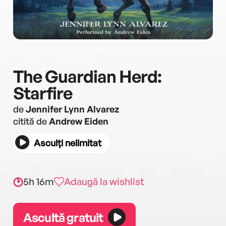
The Guardian Herd:
Starfire
de
Jennifer Lynn Alvarez
citită de
Andrew Eiden
Asculți nelimitat
5h 16m
Adaugă la wishlist
Ascultă gratuit