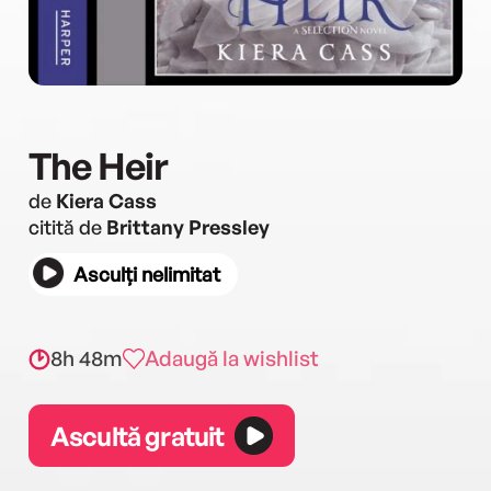
The Heir
de
Kiera Cass
citită de
Brittany Pressley
Asculți nelimitat
8h 48m
Adaugă la wishlist
Ascultă gratuit