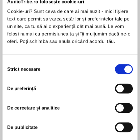
AudioTribe.ro folosește cookie-uri
Cookie-uri? Sunt ceva de care ai mai auzit - mici fișiere
text care permit salvarea setărilor și preferințelor tale pe
Despre
carte
un site, ca tu să ai o experiență cât mai bună. Le vom
folosi numai cu permisiunea ta și îți mulțumim dacă ne-o
Kiera Cass's Number 1 New York Times
oferi. Poți schimba sau anula oricând acordul tău.
bestselling Selection series has enchanted
readers from the very first page. In this fourth
romantic novel, follow Illéa's royal family into a
Selecția
whole new Selection - and find out what
Strict necesare
consimțământului
MAI MULT
happens after happily ever after.
În acest moment nu există recenzii
De preferință
pentru această carte
Kiera Cass’s #1 New York Times bestselling
Selection series has enchanted readers from
the very first page. In this fourth romantic novel,
De cercetare și analitice
follow Illéa’s royal family into a whole new
Kiera Cass
Selection—and find out what happens after
De publicitate
happily ever after.
Kiera Cass graduated from Radford University
with a degree in History. She grew up in South