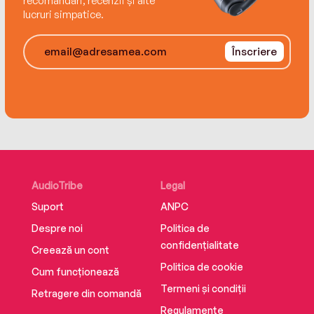
recomandări, recenzii și alte
lucruri simpatice.
Înscriere
AudioTribe
Legal
Suport
ANPC
Despre noi
Politica de
confidențialitate
Creează un cont
Politica de cookie
Cum funcționează
Termeni și condiții
Retragere din comandă
Regulamente