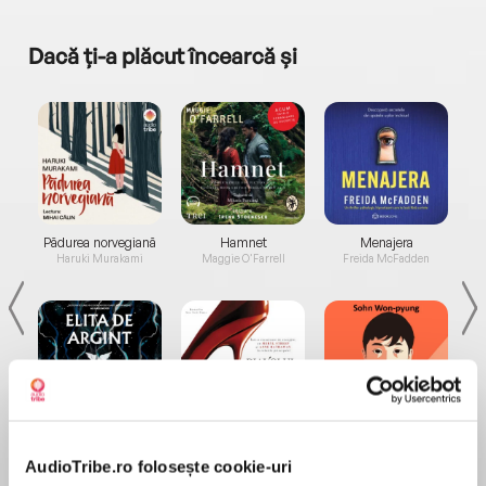
Dacă ți-a plăcut încearcă și
a...
Pădurea norvegiană
Hamnet
Menajera
I
Haruki Murakami
Maggie O'Farrell
Freida McFadden
Elita de Argint (Elita
Diavolul se îmbracă de
Migdală
de...
la...
Dani Francis
Lauren Weisberger
Sohn Won-pyung
AudioTribe.ro folosește cookie-uri