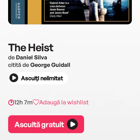
The Heist
de
Daniel Silva
citită de
George Guidall
Asculți nelimitat
12h 7m
Adaugă la wishlist
Ascultă gratuit