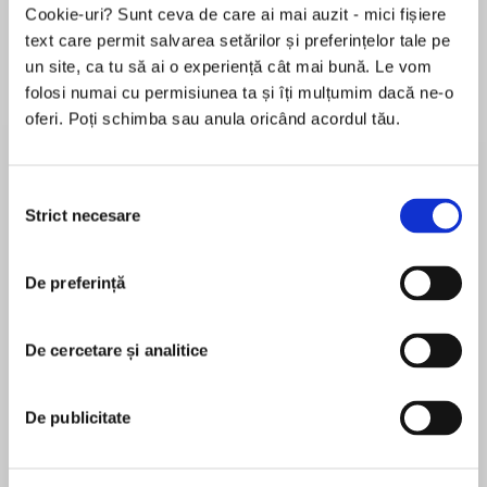
Cookie-uri? Sunt ceva de care ai mai auzit - mici fișiere
text care permit salvarea setărilor și preferințelor tale pe
un site, ca tu să ai o experiență cât mai bună. Le vom
Despre
carte
folosi numai cu permisiunea ta și îți mulțumim dacă ne-o
oferi. Poți schimba sau anula oricând acordul tău.
‘Allon is the 21st century Bond’ Daily Mail
Gabriel Allon, master art restorer and assassin,
Selecția
returns in a spellbinding new thriller from No.1
Strict necesare
consimțământului
bestselling author Daniel Silva. For all fans of
MAI MULT
Robert Ludlum.
De preferință
În acest moment nu există recenzii
pentru această carte
Gabriel Allon – art restorer and legendary spy –
is in Venice when he receives an urgent call from
De cercetare și analitice
Daniel Silva
the Italian police. The art dealer Justin
Isherwood has stumbled upon a chilling murder
Daniel Silva is the award-winning #1 New York
De publicitate
scene, and is being held as a suspect.
Times bestselling author of twenty-eight previous
novels. He is married to the television journalist
The dead man is a fallen spy with a secret – a