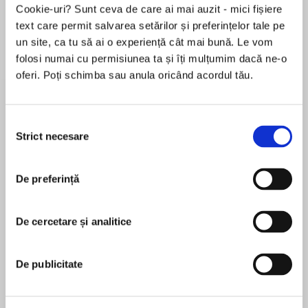
Cookie-uri? Sunt ceva de care ai mai auzit - mici fișiere
text care permit salvarea setărilor și preferințelor tale pe
un site, ca tu să ai o experiență cât mai bună. Le vom
Despre
carte
folosi numai cu permisiunea ta și îți mulțumim dacă ne-o
oferi. Poți schimba sau anula oricând acordul tău.
Gabriel Allon, art restorer and occasional spy,
searches for a stolen masterpiece
byCaravaggio in #1 New York Times bestselling
Selecția
author Daniel Silva’s latest action-packed tale
Strict necesare
consimțământului
of high stakes international intrigue.
MAI MULT
De preferință
În acest moment nu există recenzii
Sometimes the best way to find a stolen
pentru această carte
masterpiece is to steal another one . . .
De cercetare și analitice
Daniel Silva
Master novelist Daniel Silva has thrilled readers
with sixteen thoughtful and gripping spy novels
Daniel Silva is the award-winning #1 New York
De publicitate
featuring a diverse cast of compelling
Times bestselling author of twenty-eight previous
characters and ingenious plots that have taken
novels. He is married to the television journalist
them around the globe and back—from the