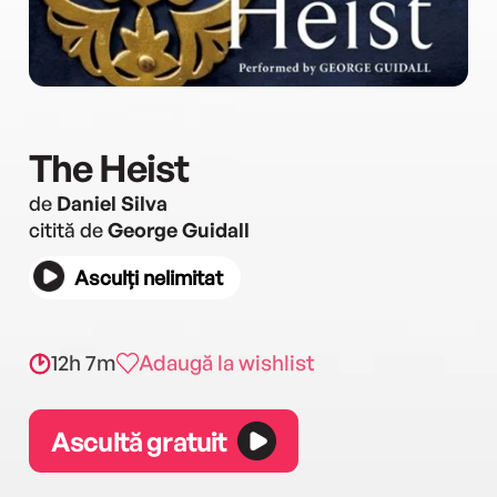
The Heist
de
Daniel Silva
citită de
George Guidall
Asculți nelimitat
12h 7m
Adaugă la wishlist
Ascultă gratuit