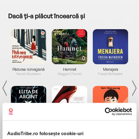
Dacă ți-a plăcut încearcă și
a...
Pădurea norvegiană
Hamnet
Menajera
I
Haruki Murakami
Maggie O'Farrell
Freida McFadden
Elita de Argint (Elita
Diavolul se îmbracă de
Migdală
de...
la...
Dani Francis
Lauren Weisberger
Sohn Won-pyung
AudioTribe.ro folosește cookie-uri