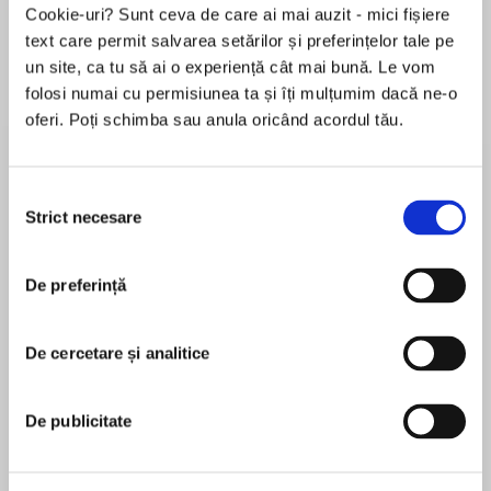
Cookie-uri? Sunt ceva de care ai mai auzit - mici fișiere
text care permit salvarea setărilor și preferințelor tale pe
un site, ca tu să ai o experiență cât mai bună. Le vom
Despre
carte
folosi numai cu permisiunea ta și îți mulțumim dacă ne-o
oferi. Poți schimba sau anula oricând acordul tău.
It’s not a crime to steal a heart...
Selecția
Sophie Roseingrave hates nothing more than a
Strict necesare
consimțământului
swindler. After her family lost their piano shop
MAI MULT
to a con man in London, they’re trying to start
De preferință
În acest moment nu există recenzii
fresh in a new town. Her father is convinced
pentru această carte
Carrisford is an upright and honest place, but
Sophie is not so sure. She has grave suspicions
De cercetare și analitice
Olivia Waite
about silk-weaver Madeline Crewe, whose
stunning beauty doesn’t hide the fact that she’s
Olivia Waite writes historical romance, fantasy,
De publicitate
up to something.
and science fiction. She is currently the romance
fiction columnist for the New York Times Book
All Maddie Crewe needs is one big score, one