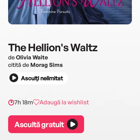
The Hellion's Waltz
de
Olivia Waite
citită de
Morag Sims
Asculți nelimitat
7h 18m
Adaugă la wishlist
Ascultă gratuit