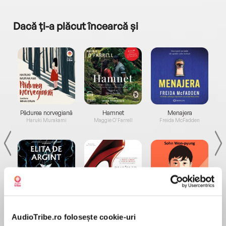
Dacă ți-a plăcut încearcă și
a...
Pădurea norvegiană
Hamnet
Menajera
I
Haruki Murakami
Maggie O'Farrell
Freida McFadden
Elita de Argint (Elita
Diavolul se îmbracă de
Migdală
de...
la...
Dani Francis
Lauren Weisberger
Sohn Won-pyung
AudioTribe.ro folosește cookie-uri