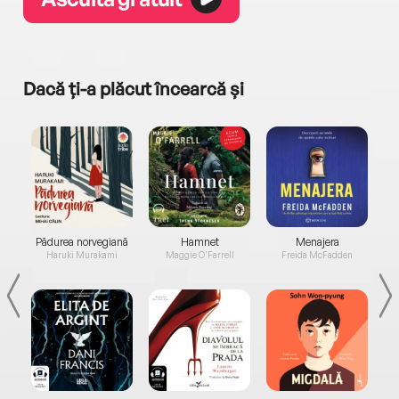
Dacă ți-a plăcut încearcă și
a...
Pădurea norvegiană
Hamnet
Menajera
I
Haruki Murakami
Maggie O'Farrell
Freida McFadden