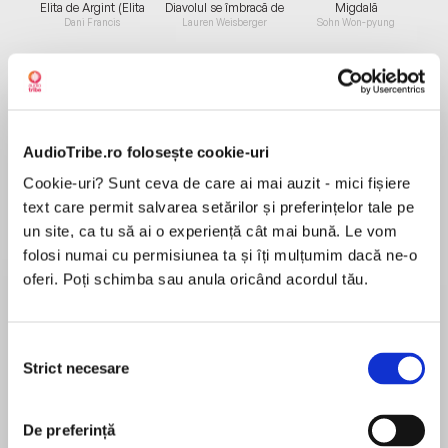
Elita de Argint (Elita
Diavolul se îmbracă de
Migdală
de...
la...
Dani Francis
Lauren Weisberger
Sohn Won-pyung
Despre
carte
AudioTribe.ro folosește cookie-uri
A NEW YORK TIMES BEST SELLER
Cookie-uri? Sunt ceva de care ai mai auzit - mici fișiere
text care permit salvarea setărilor și preferințelor tale pe
A REESE WITHERSPOON x HELLO SUNSHINE
un site, ca tu să ai o experiență cât mai bună. Le vom
BOOK CLUB PICK
folosi numai cu permisiunea ta și îți mulțumim dacă ne-o
oferi. Poți schimba sau anula oricând acordul tău.
MAI MULT
"Captivated me from the first chapter to the
Recenzii
final page."—Reese Witherspoon
Selecția
Vivid and compelling in its portrait of one
Strict necesare
consimțământului
Really good! Awesome story and characters,
woman’s struggle for fulfillment in a society
you wont want to put it down
pivoting between the traditional and the
De preferință
modern, The Henna Artist opens a door into a