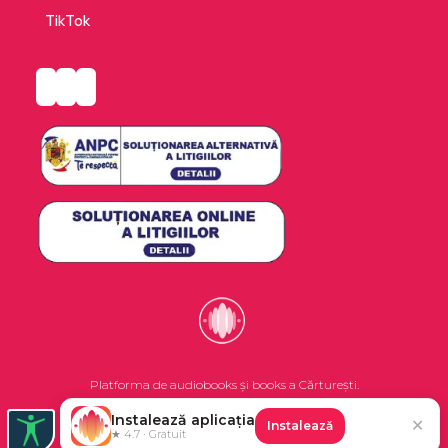
TikTok
Platforma de audiobooks și books a Cărturești.
Instalează aplicația
✕
Instalează
©2026 Nemo EPG SRL. Toate drepturile rezervate.
★ 4.7 · Gratuit