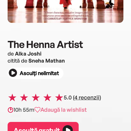
The Henna Artist
de
Alka Joshi
citită de
Sneha Mathan
Asculți nelimitat
5.0
(4 recenzii)
10h 55m
Adaugă la wishlist
Ascultă gratuit