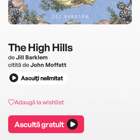
The High Hills
de
Jill Barklem
citită de
John Moffatt
Asculți nelimitat
Adaugă la wishlist
Ascultă gratuit