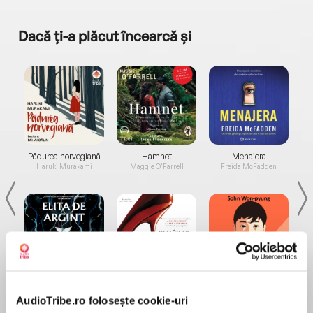
Dacă ți-a plăcut încearcă și
a...
Pădurea norvegiană
Hamnet
Menajera
I
Haruki Murakami
Maggie O'Farrell
Freida McFadden
Elita de Argint (Elita
Diavolul se îmbracă de
Migdală
de...
la...
Dani Francis
Lauren Weisberger
Sohn Won-pyung
AudioTribe.ro folosește cookie-uri