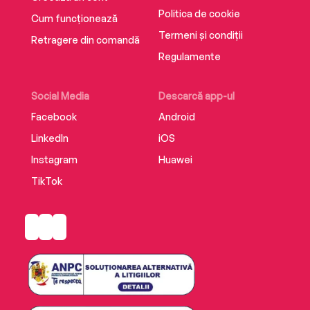
Politica de cookie
Cum funcționează
The Miserable Mill
Termeni și condiții
Retragere din comandă
Regulamente
The Austere Academy
Social Media
Descarcă app-ul
Facebook
Android
The Ersatz Elevator
LinkedIn
iOS
Instagram
Huawei
TikTok
The Vile Village
The Hostile Hospital
The Carnivorous Carnival