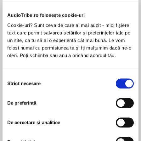
AudioTribe.ro folosește cookie-uri
Cookie-uri? Sunt ceva de care ai mai auzit - mici fișiere
Despre
carte
text care permit salvarea setărilor și preferințelor tale pe
Dear reader,
un site, ca tu să ai o experiență cât mai bună. Le vom
folosi numai cu permisiunea ta și îți mulțumim dacă ne-o
oferi. Poți schimba sau anula oricând acordul tău.
MAI MULT
There is nothing to be found in Lemony
Selecția
În acest moment nu există recenzii
Snicket’s ‘A Series of Unfortunate Events’ but
Strict necesare
consimțământului
pentru această carte
misery and despair. There is time to choose
another international best-selling series to read.
De preferință
But if you insist on reading the unpleasant
adventures of the Baudelaire orphans, then
Lemony Snicket
proceed with caution…
De cercetare și analitice
Lemony Snicket was born in a small town where
the inhabitants were suspicious and prone to riot.