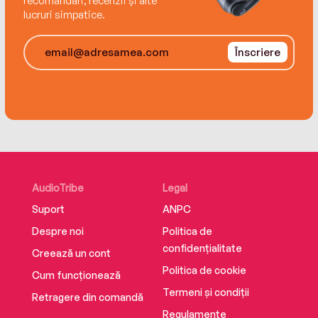
recomandări, recenzii și alte
lucruri simpatice.
Înscriere
AudioTribe
Legal
Suport
ANPC
Despre noi
Politica de
confidențialitate
Creează un cont
Politica de cookie
Cum funcționează
Termeni și condiții
Retragere din comandă
Regulamente