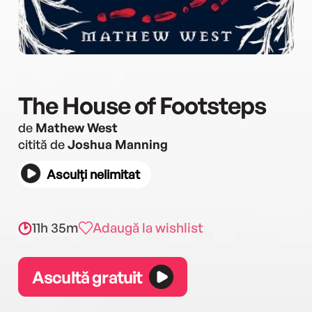
The House of Footsteps
de
Mathew West
citită de
Joshua Manning
Asculți nelimitat
11h 35m
Adaugă la wishlist
Ascultă gratuit