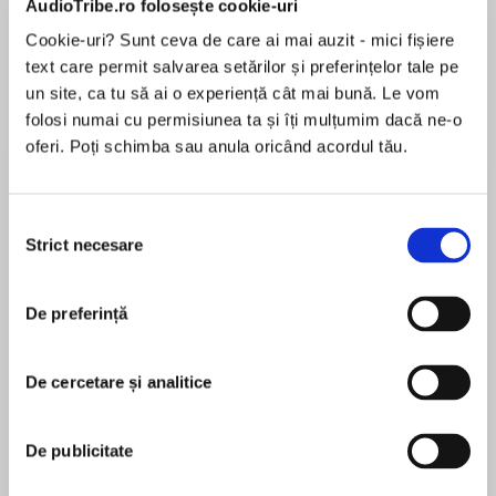
AudioTribe.ro folosește cookie-uri
Cookie-uri? Sunt ceva de care ai mai auzit - mici fișiere
text care permit salvarea setărilor și preferințelor tale pe
Despre
carte
un site, ca tu să ai o experiență cât mai bună. Le vom
folosi numai cu permisiunea ta și îți mulțumim dacă ne-o
If you loved The Haunting of Hill House,
oferi. Poți schimba sau anula oricând acordul tău.
welcome to Thistlecrook…
Selecția
Strict necesare
consimțământului
MAI MULT
It’s 1923 and at Thistlecrook House, a forbidding
În acest moment nu există recenzii
home on the Scottish border, the roaring
De preferință
pentru această carte
twenties seem not to have arrived. But Simon
Christie has – a young man who can’t believe
his luck when he gets a job cataloguing the
De cercetare și analitice
infamous art collection of the Mordrake family.
Mathew West
Yet from the moment he gets off the train at the
De publicitate
deserted village station he can’t shift a
Mathew West grew up in Aberdeenshire (and very
headache and a sense that there’s more to the
briefly New Zealand). After a spell as a music