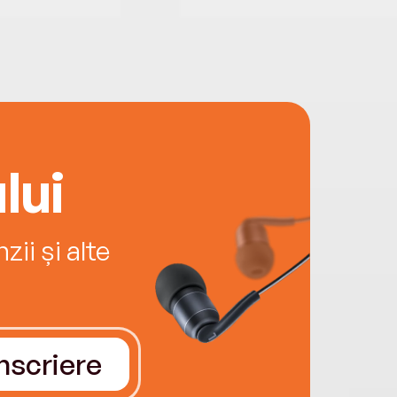
lui
ii și alte
Înscriere