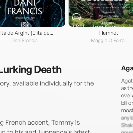
lita de Argint (Elita de...
Hamnet
Dani Francis
Maggie O'Farrell
Lurking Death
Aga
Agath
ry, available individually for the
as t
over 
billi
most 
any l
ng French accent, Tommy is
Shake
d to his and Tuppence’s latest,
novel