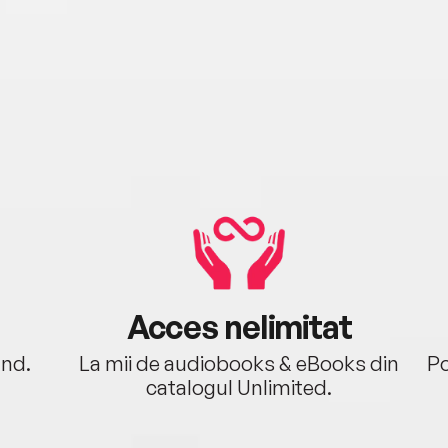
Acces nelimitat
ând.
La mii de audiobooks & eBooks din
Po
catalogul Unlimited.