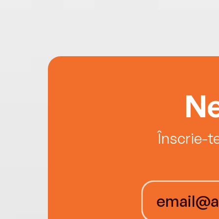
Ne
Înscrie-t