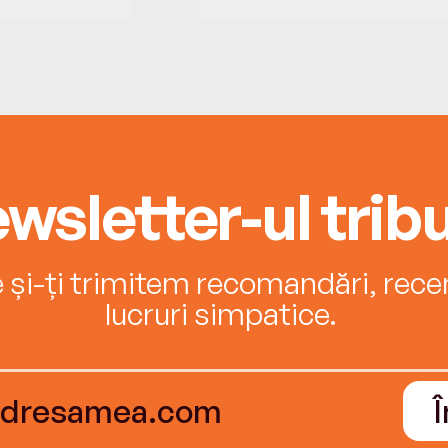
wsletter-ul tribu
e și-ți trimitem recomandări, recenz
lucruri simpatice.