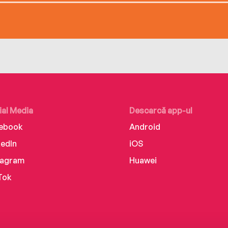
ial Media
Descarcă app-ul
ebook
Android
kedIn
iOS
tagram
Huawei
Tok