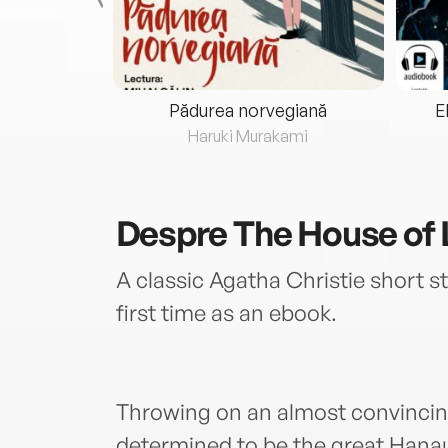
eria...
Pădurea norvegiană
E
ris
Haruki Murakami
Despre
The House of 
A classic Agatha Christie short sto
first time as an ebook.
Throwing on an almost convinci
determined to be the great Hanau