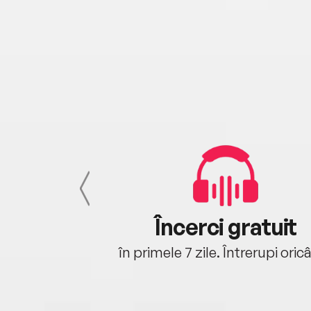
cu tine
Încerci gratuit
oriunde ești.
în primele 7 zile. Întrerupi oric