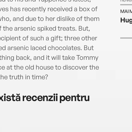
six n
ves has recently received a box of
MAI 
West
o, and due to her dislike of them
Hug
f the arsenic spiked treats. But,
cipient of such a gift; three other
ed arsenic laced chocolates. But
hing back, and it will take Tommy
e at the old house to discover the
 the truth in time?
istă recenzii pentru