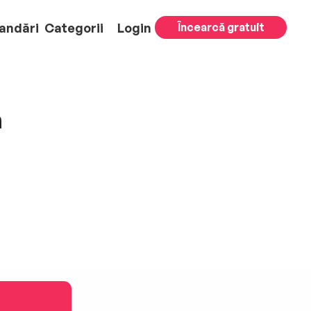
andări
Categorii
Login
Încearcă gratuit
h