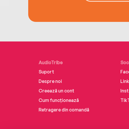
AudioTribe
Soc
Suport
Fac
Despre noi
Lin
Creează un cont
Ins
Cum funcționează
Tik
Retragere din comandă