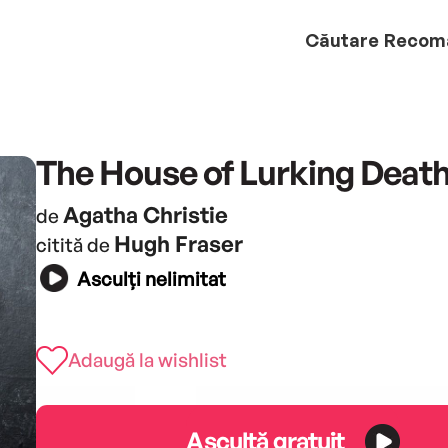
Căutare
Recom
The House of Lurking Deat
Agatha Christie
de
Hugh Fraser
citită de
Asculți nelimitat
Adaugă la wishlist
Ascultă gratuit