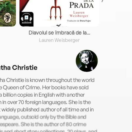
Diavolul se îmbracă de la...
Lauren Weisberger
Fre
tha Christie
a Christie is known throughout the world
he Queen of Crime. Her books have sold
a billion copies in English with another
on in over 70 foreign languages. She is the
widely published author of all time and in
anguage, outsold only by the Bible and
speare. She is the author of 80 crime
s and short story collections, 20 plays, and