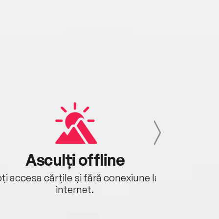
Asculți offline
Aj
ți accesa cărțile și fără conexiune la
Ascultă a
internet.