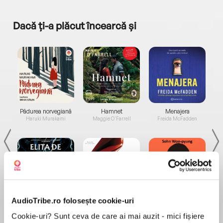
Dacă ți-a plăcut încearcă și
a...
Pădurea norvegiană
Hamnet
Menajera
I
Haruki Murakami
Maggie O'Farrell
Freida McFadden
AudioTribe.ro folosește cookie-uri
Elita de Argint (Elita
Diavolul se îmbracă de
Migdală
de...
la...
Dani Francis
Lauren Weisberger
Sohn Won-pyung
Cookie-uri? Sunt ceva de care ai mai auzit - mici fișiere