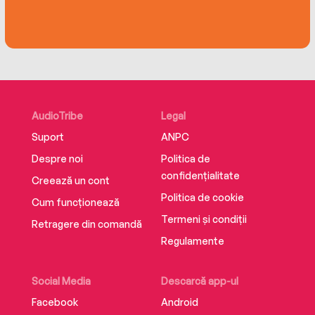
yet with a book.’
‘Another fantastic story from Kerry Barnes.’
‘Couldn’t put this book down.’
‘Gripping, a real page turner and terrific
AudioTribe
Legal
storyline’
Suport
ANPC
Despre noi
Politica de
‘I couldn't put it down once I started and was
confidențialitate
sad to come to the end’
Creează un cont
Politica de cookie
Cum funcționează
‘Never in my life have I read such a great
Termeni și condiții
Retragere din comandă
fabulous series of books’
Regulamente
Social Media
Descarcă app-ul
Facebook
Android