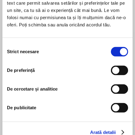
text care permit salvarea setărilor și preferințelor tale pe
un site, ca tu să ai o experiență cât mai bună. Le vom
folosi numai cu permisiunea ta și îți mulțumim dacă ne-o
oferi. Poți schimba sau anula oricând acordul tău.
Despre
carte
‘A shocking, gripping read’ Dreda Say Mitchell
‘Sweeps along at a breakneck pace.’ Anna
Selecția
Smith
Strict necesare
consimțământului
Having spent her life watching her father run his
De preferință
MAI MULT
East London firm, Zara Ezra has learnt a thing or
În acest moment nu există recenzii
two about being a gangster, and she’s ready to
pentru această carte
take over when the time comes.
De cercetare și analitice
Mike Regan, a blast from Zara’s past, is the
De publicitate
head of his own firm, but when his son is
Kerry Barnes
kidnapped in the middle of a gangland feud,
Mike has no choice but to accept help from the
Ezras to get his little boy back alive.
Arată detalii