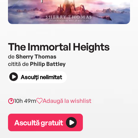
The Immortal Heights
de
Sherry Thomas
citită de
Philip Battley
Asculți nelimitat
10h 49m
Adaugă la wishlist
Ascultă gratuit