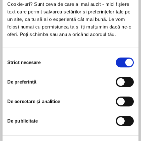
Cookie-uri? Sunt ceva de care ai mai auzit - mici fișiere
text care permit salvarea setărilor și preferințelor tale pe
un site, ca tu să ai o experiență cât mai bună. Le vom
Despre
carte
folosi numai cu permisiunea ta și îți mulțumim dacă ne-o
oferi. Poți schimba sau anula oricând acordul tău.
Iolanthe and Titus's mission comes to its
thrilling end in the third book in the Elemental
Trilogy—perfect for fans of Cinda Williams
Selecția
Chima and Kristin Cashore—which Publishers
Strict necesare
consimțământului
Weekly called "a wonderfully satisfying magical
MAI MULT
saga" in a starred review and Kirkus Reviews
De preferință
În acest moment nu există recenzii
said "bids fair to be the next big epic fantasy
pentru această carte
success."
De cercetare și analitice
Sherry Thomas
In a pursuit that spans continents, Iolanthe,
Titus, and their friends have always managed to
Sherry Thomas is the author of The Burning Sky
De publicitate
remain one step ahead of the forces of Atlantis.
and The Perilous Sea, the first two books in the
But now the Bane, the monstrous tyrant who
Elemental Trilogy. Sherry immigrated to the
bestrides the entire mage world, has issued his