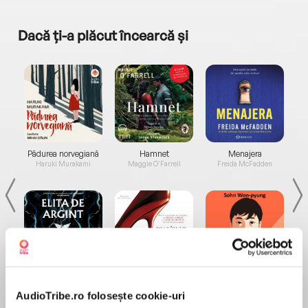
Dacă ți-a plăcut încearcă și
a...
Pădurea norvegiană
Hamnet
Menajera
I
Haruki Murakami
Maggie O'Farrell
Freida McFadden
Elita de Argint (Elita
Diavolul se îmbracă de
Migdală
de...
la...
Dani Francis
Lauren Weisberger
Sohn Won-pyung
AudioTribe.ro folosește cookie-uri