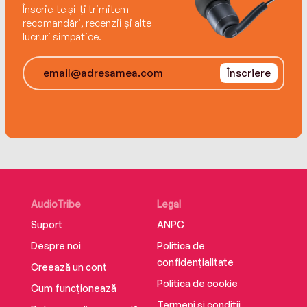
Înscrie-te și-ți trimitem
recomandări, recenzii și alte
lucruri simpatice.
Înscriere
AudioTribe
Legal
Suport
ANPC
Despre noi
Politica de
confidențialitate
Creează un cont
Politica de cookie
Cum funcționează
Termeni și condiții