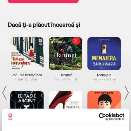
Dacă ți-a plăcut încearcă și
a...
Pădurea norvegiană
Hamnet
Menajera
I
Haruki Murakami
Maggie O'Farrell
Freida McFadden
Elita de Argint (Elita
Diavolul se îmbracă de
Migdală