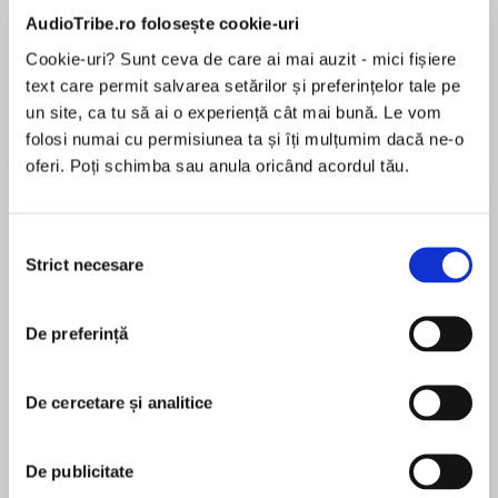
de...
la...
Dani Francis
Lauren Weisberger
Sohn Won-pyung
AudioTribe.ro folosește cookie-uri
Cookie-uri? Sunt ceva de care ai mai auzit - mici fișiere
text care permit salvarea setărilor și preferințelor tale pe
un site, ca tu să ai o experiență cât mai bună. Le vom
Despre
carte
folosi numai cu permisiunea ta și îți mulțumim dacă ne-o
oferi. Poți schimba sau anula oricând acordul tău.
From USA Today bestselling author Lynne
Graham comes this thrilling amnesia romance,
brimming with secrets, drama and passion!
Selecția
Strict necesare
consimțământului
The Italian husband she can’t remember…or
MAI MULT
resist!
În acest moment nu există recenzii
De preferință
pentru această carte
After a terrible car crash, Brooke can’t
remember her own name—much less her
De cercetare și analitice
wedding day! Finding irresistible Lorenzo Tassini
at her bedside—and a gold band on her finger—
Lynne Graham
is shocking.
De publicitate