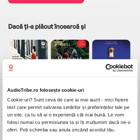
Dacă ți-a plăcut încearcă și
a...
Pădurea norvegiană
Hamnet
Menajera
I
Haruki Murakami
Maggie O'Farrell
Freida McFadden
AudioTribe.ro folosește cookie-uri
Cookie-uri? Sunt ceva de care ai mai auzit - mici fișiere
text care permit salvarea setărilor și preferințelor tale pe
un site, ca tu să ai o experiență cât mai bună. Le vom
folosi numai cu permisiunea ta și îți mulțumim dacă ne-o
oferi. Poți schimba sau anula oricând acordul tău.
Elita de Argint (Elita
Diavolul se îmbracă de
Migdală