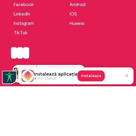
Facebook
Android
LinkedIn
iOS
Instagram
Huawei
TikTok
Instalează aplicația
✕
Instalează
★ 4.7 · Gratuit