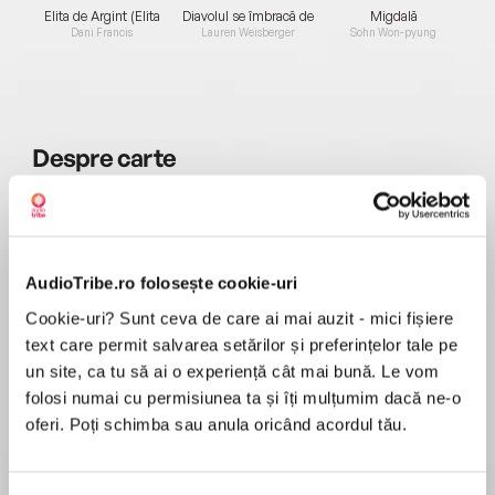
Elita de Argint (Elita
Diavolul se îmbracă de
Migdală
de...
la...
Dani Francis
Lauren Weisberger
Sohn Won-pyung
Despre
carte
Enter a fantastical world of dangerous faeries,
wicked princes and one half-human girl who
discovers her entire life is a lie. This special
edition of The Iron King includes the bonus
AudioTribe.ro folosește cookie-uri
novella “Winter’s Passage.”
Cookie-uri? Sunt ceva de care ai mai auzit - mici fișiere
MAI MULT
text care permit salvarea setărilor și preferințelor tale pe
În acest moment nu există recenzii
MY NAME IS MEGHAN CHASE.
un site, ca tu să ai o experiență cât mai bună. Le vom
pentru această carte
folosi numai cu permisiunea ta și îți mulțumim dacă ne-o
In less than twenty-four hours, I’ll be sixteen.
oferi. Poți schimba sau anula oricând acordul tău.
Countless stories, songs and poems have been
written about this wonderful age, when a girl
Julie Kagawa
finds true love and the stars shine for her and