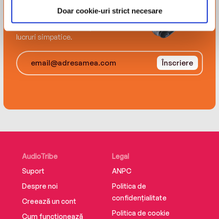
tribului
Doar cookie-uri strict necesare
Înscrie-te și-ți trimitem
recomandări, recenzii și alte
lucruri simpatice.
Înscriere
AudioTribe
Legal
Suport
ANPC
Despre noi
Politica de
confidențialitate
Creează un cont
Politica de cookie
Cum funcționează