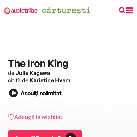
The Iron King
de
Julie Kagawa
citită de
Khristine Hvam
Asculți nelimitat
Adaugă la wishlist