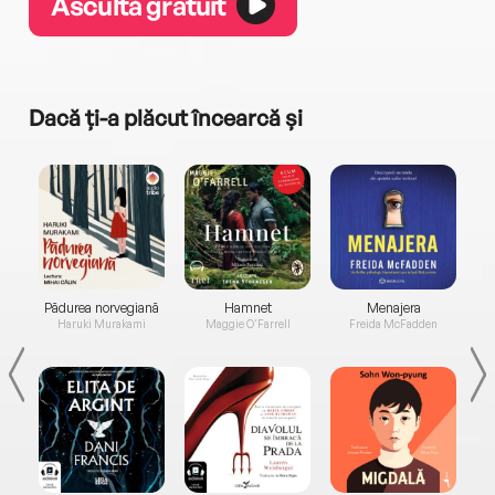
Ascultă gratuit
Dacă ți-a plăcut încearcă și
a...
Pădurea norvegiană
Hamnet
Menajera
I
Haruki Murakami
Maggie O'Farrell
Freida McFadden