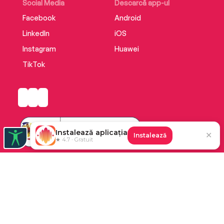
Social Media
Descarcă app-ul
Facebook
Android
LinkedIn
iOS
Instagram
Huawei
TikTok
Instalează aplicația
✕
Instalează
★ 4.7 · Gratuit