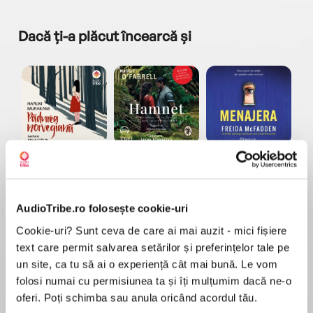
Dacă ți-a plăcut încearcă și
a...
Pădurea norvegiană
Hamnet
Menajera
I
Haruki Murakami
Maggie O'Farrell
Freida McFadden
AudioTribe.ro folosește cookie-uri
Cookie-uri? Sunt ceva de care ai mai auzit - mici fișiere
text care permit salvarea setărilor și preferințelor tale pe
un site, ca tu să ai o experiență cât mai bună. Le vom
folosi numai cu permisiunea ta și îți mulțumim dacă ne-o
Elita de Argint (Elita
Diavolul se îmbracă de
Migdală
de...
la...
Dani Francis
Lauren Weisberger
Sohn Won-pyung
oferi. Poți schimba sau anula oricând acordul tău.