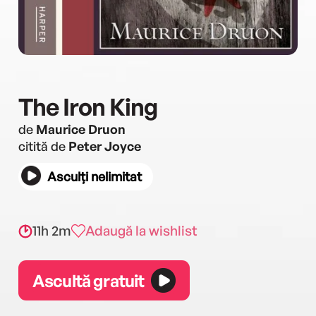
The Iron King
de
Maurice Druon
citită de
Peter Joyce
Asculți nelimitat
11h 2m
Adaugă la wishlist
Ascultă gratuit